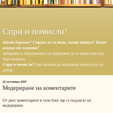
Спри и помисли!
Закъде бързаме? Струва ли си това, което правим? Какво
искаме от живота?
Забързани в ежедневието си забравяме да се замислим над
тези въпроси.
Спри и помисли!
Така можеш да направиш живота си по-
добър.
22 октомври 2007
Модериране на коментарите
От днес коментарите в този блог ще се подлагат на
модериране.