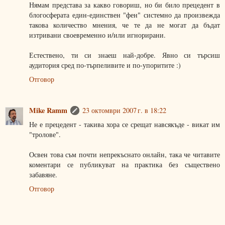
Нямам представа за какво говориш, но би било прецедент в
блогосферата един-единствен "фен" системно да произвежда
такова количество мнения, че те да не могат да бъдат
изтривани своевременно и/или игнорирани.
Естествено, ти си знаеш най-добре. Явно си търсиш
аудитория сред по-търпеливите и по-упоритите :)
Отговор
Mike Ramm
23 октомври 2007 г. в 18:22
Не е прецедент - такива хора се срещат навсякъде - викат им
"тролове".
Освен това съм почти непрекъснато онлайн, така че читавите
коментари се публикуват на практика без съществено
забавяне.
Отговор