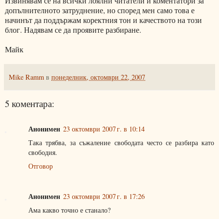
Извинявам се на всички лоялни читатели и коментатори за
допълнителното затруднение, но според мен само това е
начинът да поддържам коректния тон и качеството на този
блог. Надявам се да проявите разбиране.
Майк
Mike Ramm
в
понеделник, октомври 22, 2007
5 коментара:
Анонимен
23 октомври 2007 г. в 10:14
Така трябва, за съжаление свободата често се разбира като
свободия.
Отговор
Анонимен
23 октомври 2007 г. в 17:26
Ама какво точно е станало?