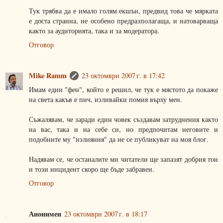
Тук трябва да е имало голям екшън, предвид това че мярката
е доста странна, не особено предразполагаща, и натоварваща
както за аудиторията, така и за модератора.
Отговор
Mike Ramm
23 октомври 2007 г. в 17:42
Имам един "фен", който е решил, че тук е мястото да покаже
на света какъв е пич, изливайки помия върху мен.
Съжалявам, че заради един човек създавам затруднения както
на вас, така и на себе си, но предпочитам неговите и
подобните му "излияния" да не се публикуват на моя блог.
Надявам се, че останалите ми читатели ще запазят добрия тон
и този инцидент скоро ще бъде забравен.
Отговор
Анонимен
23 октомври 2007 г. в 18:17