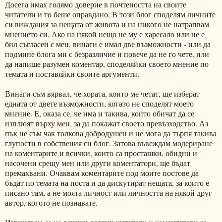
Досега имах голямо доверие в почтеността на своите
читатели и то беше оправдано. В този блог споделям личните
си виждания за нещата от живота и на никого не натрапвам
мнението си. Ако на някой нещо не му е харесало или не е
бил съгласен с мен, винаги е имал две възможности - или да
подмине блога ми с безразличие и повече да не го чете, или
да напише разумен коментар, споделяйки своето мнение по
темата и поставяйки своите аргументи.
Винаги съм вярвал, че хората, които ме четат, ще изберат
едната от двете възможности, когато не споделят моето
мнение. Е, оказа се, че има и такива, които обичат да се
изплюят върху мен, за да покажат своето превъзходство. Аз
пък не съм чак толкова добродушен и не мога да търпя такива
глупости в собствения си блог. Затова въвеждам модериране
на коментарите и всички, които са просташки, обидни и
насочени срещу мен или други коментатори, ще бъдат
премахвани. Очаквам коментарите под моите постове да
бъдат по темата на поста и да дискутират нещата, за които е
писано там, а не моята личност или личността на някой друг
автор, когото не познавате.