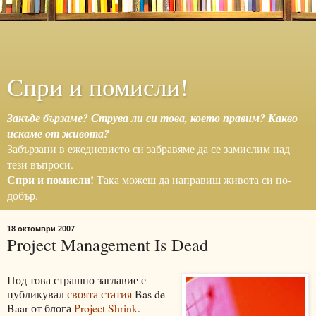
Спри и помисли!
Закъде бързаме? Струва ли си това, което правим? Какво
искаме от живота?
Забързани в ежедневието си забравяме да се замислим над
тези въпроси.
Спри и помисли!
Така можеш да направиш живота си по-
добър.
18 октомври 2007
Project Management Is Dead
Под това страшно заглавие е
публикувал
своята статия
Bas de
Baar от блога
Project Shrink
.