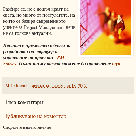
Разбира се, не е дошъл краят на
света, но много от постулатите, на
които се базира съвременното
учение за Project Management, вече
не са толкова актуални.
Постът е преместен в блога за
разработка на софтуер и
управление на проекти -
PM
Stories
. Пълният му текст можете да прочетете
тук
.
Mike Ramm
в
четвъртък, октомври 18, 2007
Няма коментари:
Публикуване на коментар
Споделете вашето мнение!