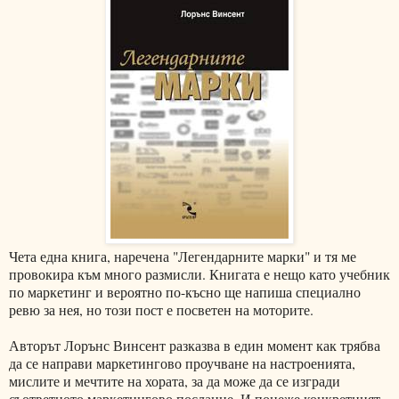
Чета една книга, наречена "Легендарните марки" и тя ме
провокира към много размисли. Книгата е нещо като учебник
по маркетинг и вероятно по-късно ще напиша специално
ревю за нея, но този пост е посветен на моторите.
Авторът Лорънс Винсент разказва в един момент как трябва
да се направи маркетингово проучване на настроенията,
мислите и мечтите на хората, за да може да се изгради
съответното маркетингово послание. И понеже конкретният