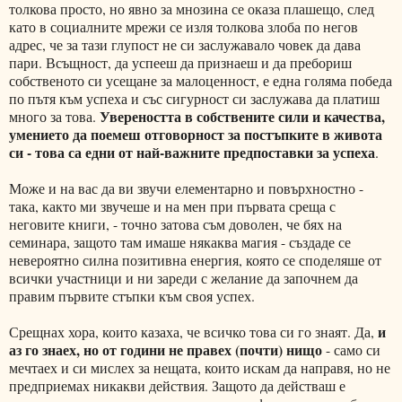
толкова просто, но явно за мнозина се оказа плашещо, след
като в социалните мрежи се изля толкова злоба по негов
адрес, че за тази глупост не си заслужавало човек да дава
пари. Всъщност, да успееш да признаеш и да пребориш
собственото си усещане за малоценност, е една голяма победа
по пътя към успеха и със сигурност си заслужава да платиш
Увереността в собствените сили и качества,
много за това.
умението да поемеш отговорност за постъпките в живота
си - това са едни от най-важните предпоставки за успеха
.
Може и на вас да ви звучи елементарно и повърхностно -
така, както ми звучеше и на мен при първата среща с
неговите книги, - точно затова съм доволен, че бях на
семинара, защото там имаше някаква магия - създаде се
невероятно силна позитивна енергия, която се споделяше от
всички участници и ни зареди с желание да започнем да
правим първите стъпки към своя успех.
и
Срещнах хора, които казаха, че всичко това си го знаят. Да,
аз го знаех, но от години не правех (почти) нищо
- само си
мечтаех и си мислех за нещата, които искам да направя, но не
предприемах никакви действия. Защото да действаш е