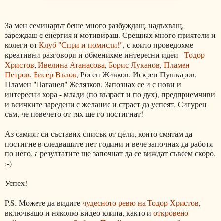
За мен семинарът беше много разбуждащ, надъхващ,
зареждащ с енергия и мотивиращ. Срещнах много приятели и
колеги от
Клуб "Спри и помисли!"
, с които проведохме
креативни разговори и обменихме интересни идеи -
Тодор
Христов
,
Ивелина Атанасова
,
Борис Луканов
,
Пламен
Петров
,
Бисер Вълов
, Росен Живков, Искрен Пушкаров,
Пламен "Паганел" Желязков. Запознах се и с нови и
интересни хора - млади (по възраст и по дух), предприемчиви
и всичките заредени с желание и страст да успеят. Сигурен
съм, че повечето от тях ще го постигнат!
Аз самият си съставих списък от цели, които смятам да
постигне в следващите пет години и вече започнах да работя
по него, а резултатите ще започнат да се виждат съвсем скоро.
:-)
Успех!
P.S. Можете да видите
чудесното ревю на Тодор Христов
,
включващо и няколко видео клипа, както и
откровено