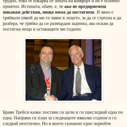
трудно, това те изкарва от зоната на комфорт и не е особено
ако не предприемеш
приятно. Истината, обаче, е, че
никакви действия, нищо няма да постигнеш
. И явно е
трябвало някой да ми го заяви в лицето, за да се стресна и да
разбера, че трябва да си размърдам задника, ако искам да
постигна нещо в оставащите ми години.
Браян Трейси казва: постави си цели и ги преследвай една по
една. Направи си план за следващите няколко години и го
следвай неотлъчно. Но в моето съзнание едно червейче