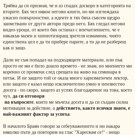
Трябва да си призная, че и аз спадах доскоро в категорията на
вторите. Бях чел някои негови книги, но ми изглеждаха
ужасно повърхностни, а идеите в тях бяха съвсем щедро
заимствани от други автори преди него. Бях гледал негови
видео-уроци, от които бях останал с впечатлението, че е
някакъв мазен и хипнотизиращ зрителя измамник, чиято
единствена цел е да ти прибере парите, а ти да не разбереш
как и защо.
Дали не съм попадал на подходящите материали, или пък
просто не ми е било дошло времето - не знам, но мнението ми
коренно се промени след срещата на живо на семинара в
петък. И не защото той се оказа много харизматичен лектор,
или защото е казал нещо изключително умно и неизвестно
досега - по скоро, защото аз успях благодарение на това, което
да си отговоря
чух,
на въпросите
, които ме мъчеха досега и да си създам силна
действието, както всички знаем, е
мотивация за действие, а
най-важният фактор за успеха
.
В началото Браян говори за себеуважението и ни накара
няколко пъти да повторим на глас "Харесвам се!" - нещо