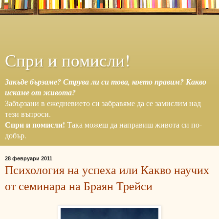
Спри и помисли!
Закъде бързаме? Струва ли си това, което правим? Какво
искаме от живота?
Забързани в ежедневието си забравяме да се замислим над
тези въпроси.
Спри и помисли!
Така можеш да направиш живота си по-
добър.
28 февруари 2011
Психология на успеха или Какво научих
от семинара на Браян Трейси