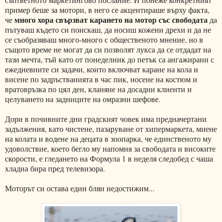
пример беше за мотори, в него се акцентираше върху факта,
много хора свързват карането на мотор със свободата
че
да
пътуваш където си поискаш, да носиш кожени дрехи и да не
се съобразяваш много-много с общественото мнение, но в
същото време не могат да си позволят лукса да се отдадат на
тази мечта, тъй като от понеделник до петък са ангажирани с
ежедневните си задачи, които включват каране на кола и
висене по задръстванията в час пик, носене на костюм и
вратовръзка по цял ден, кланяне на досадни клиенти и
целуването на задниците на омразни шефове.
Дори в почивните дни градският човек има предначертани
задължения, като чистене, пазаруване от хипермаркета, миене
на колата и водене на децата в зоопарка, че единственото му
удоволствие, което бегло му напомня за свободата и високите
скорости, е гледането на Формула 1 в неделя следобед с чаша
хладна бира пред телевизора.
Моторът си остава един блян недостижим...