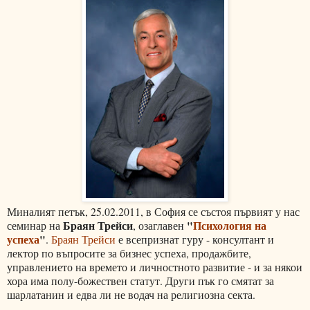
Миналият петък, 25.02.2011, в София се състоя първият у нас
Браян Трейси
"
Психология на
семинар на
, озаглавен
успеха
"
.
Браян Трейси
е всепризнат гуру - консултант и
лектор по въпросите за бизнес успеха, продажбите,
управлението на времето и личностното развитие - и за някои
хора има полу-божествен статут. Други пък го смятат за
шарлатанин и едва ли не водач на религиозна секта.