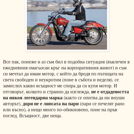
Все пак, понеже и аз съм бил в подобна ситуация (въвлечен в
ежедневния омагьосан кръг на корпоративния живот) и съм
си мечтал да имам мотор, с който да бродя по пътищата на
света свободен и неукротим (поне в събота и неделя), се
замислих какво всъщност ме спира да си купя мотор. И
не е отдадеността
отговорът, колкото и странно да изглежда,
на някоя легендарна марка
(както се опитва да ни внуши
дори не е липсата на пари
авторът),
(пари се печелят рано
или късно), а нещо много по-обикновено, поне на пръв
поглед. Всъщност, две неща.