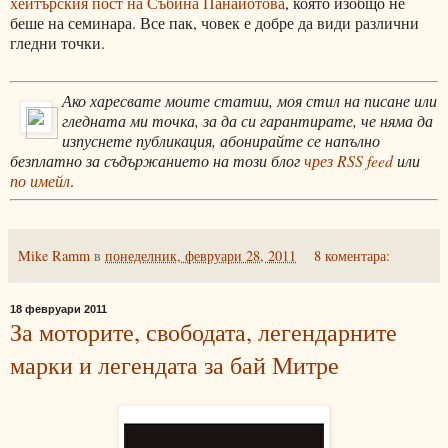
хейтърския пост на Събина Панайотова
, която изобщо не
беше на семинара. Все пак, човек е добре да види различни
гледни точки.
Ако харесвате моите статии, моя стил на писане или
гледната ми точка, за да си гарантирате, че няма да
изпуснете публикация, абонирайте се напълно
безплатно за съдържанието на този блог
чрез RSS feed
или
по имейл
.
Mike Ramm
в
понеделник, февруари 28, 2011
8 коментара:
18 февруари 2011
За моторите, свободата, легендарните
марки и легендата за бай Митре