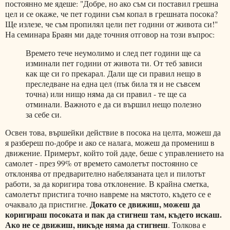
постоянно ме ядеше: "Добре, но ако съм си поставил грешна
цел и се окаже, че пет години съм копал в грешната посока?
Ще излезе, че съм пропилял цели пет години от живота си!"
На семинара Браян ми даде точния отговор на този въпрос:
Времето тече неумолимо и след пет години ще са
изминали пет години от живота ти. От теб зависи
как ще си го прекарал. Дали ще си правил нещо в
преследване на една цел (пък била тя и не съвсем
точна) или нищо няма да си правил - те ще са
отминали. Важното е да си вършил нещо полезно
за себе си.
Освен това, вършейки действие в посока на целта, можеш да
я разбереш по-добре и ако се налага, можеш да промениш в
движение. Примерът, който той даде, беше с управлението на
самолет - през 99% от времето самолетът постоянно се
отклонява от предварително набелязаната цел и пилотът
работи, за да коригира това отклонение. В крайна сметка,
самолетът пристига точно навреме на мястото, където се е
Докато се движиш, можеш да
очаквало да пристигне.
коригираш посоката и пак да стигнеш там, където искаш.
Ако не се движиш, никъде няма да стигнеш
. Толкова е