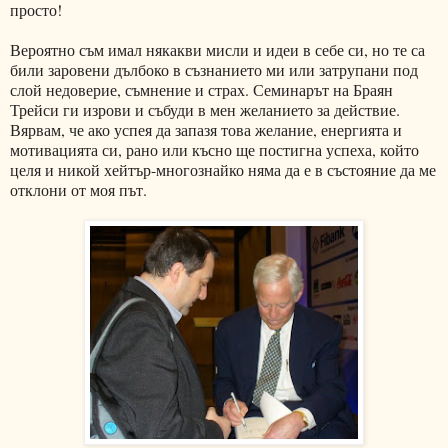
просто!
Вероятно съм имал някакви мисли и идеи в себе си, но те са
били заровени дълбоко в съзнанието ми или затрупани под
слой недоверие, съмнение и страх. Семинарът на Браян
Трейси ги изрови и събуди в мен желанието за действие.
Вярвам, че ако успея да запазя това желание, енергията и
мотивацията си, рано или късно ще постигна успеха, който
целя и никой хейтър-многознайко няма да е в състояние да ме
отклони от моя път.