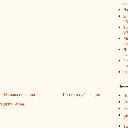
ли
На
20
ид
Тр
ус
Мъ
пр
Ли
на
8 
ин
За
Препо
Начална страница
По-стара публикация
Но
Бл
кацията (Atom)
Бл
Кр
би
Та