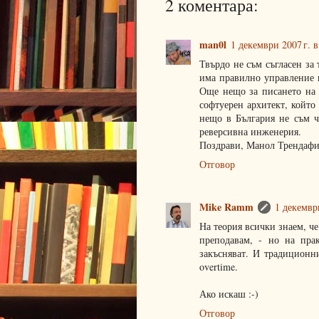
2 коментара:
man0l
1 декември 2007 г. в
Твърдо не съм съгласен за 
има правилно управление н
Още нещо за писането на 
софтуерен архитект, който
нещо в България не съм ч
реверсивна инженерия.
Поздрави, Манол Трендафило
Отговор
Mike Ramm
1 декември
На теория всички знаем, че 
преподавам, - но на пра
закъсняват. И традиционн
overtime.
Ако искаш :-)
Отговор