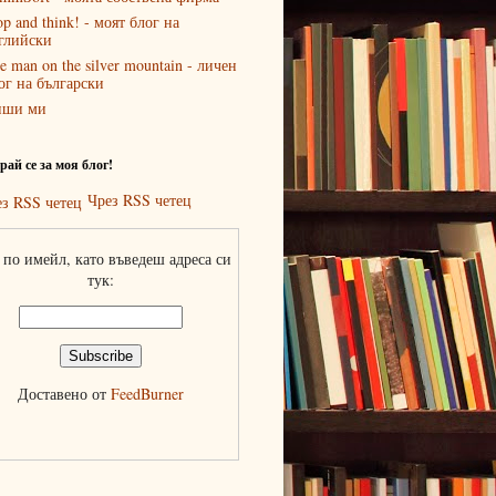
op and think! - моят блог на
глийски
e man on the silver mountain - личен
ог на български
иши ми
ай се за моя блог!
Чрез RSS четец
по имейл, като въведеш адреса си
тук:
Доставено от
FeedBurner