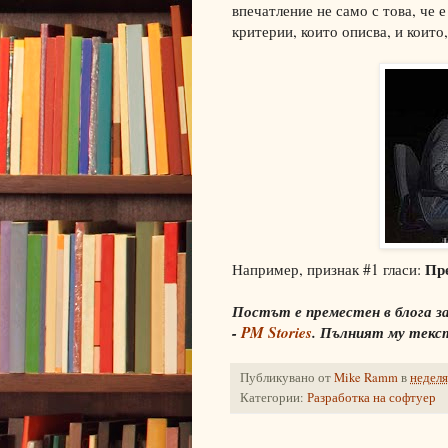
впечатление не само с това, че е
критерии, които описва, и които
Пре
Например, признак #1 гласи:
Постът е преместен в блога з
-
PM Stories
. Пълният му тек
Публикувано от
Mike Ramm
в
неделя
Категории:
Разработка на софтуер