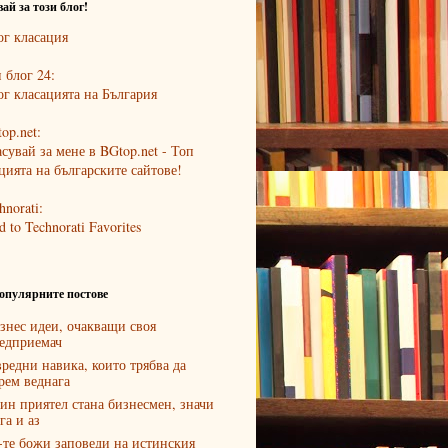
ай за този блог!
 блог 24:
op.net:
hnorati:
опулярните постове
знес идеи, очакващи своя
едприемач
вредни навика, които трябва да
рем веднага
ин приятел стана бизнесмен, значи
га и аз
-те божи заповеди на истинския