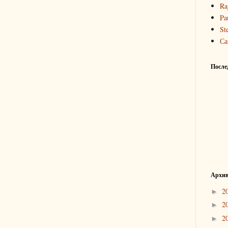
Ra
Pa
St
Са
После
Архив
2
►
2
►
2
►