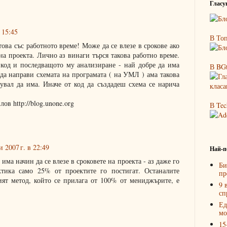
Гласув
 15:45
В Топ
това със работното време! Може да се влезе в срокове ако
а проекта. Лично аз винаги търся такова работно време.
код и последващото му анализиране - най добре да има
В BGt
 да направи схемата на програмата ( на УМЛ ) ама такова
увал да има. Иначе от код да създадеш схема се нарича
в http://blog.unone.org
В Tec
 2007 г. в 22:49
Най-п
има начин да се влезе в сроковете на проекта - аз даже го
Би
ктика само 25% от проектите го постигат. Останалите
пр
ият метод, който се прилага от 100% от мениджърите, е
9 
сп
Ед
мо
15