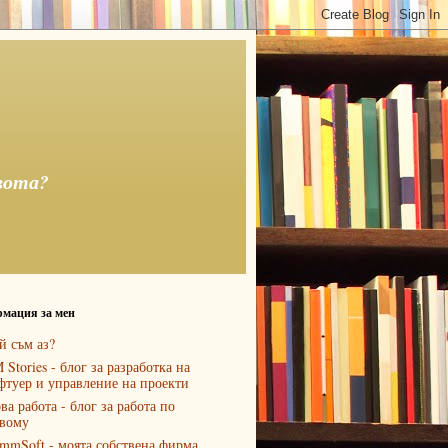
вота?
мация за мен
й съм аз?
 Stories - блог за разработка на
фтуер и управление на проекти
ва работа - блог за работа по
вому
mmSoft - моята собствена фирма