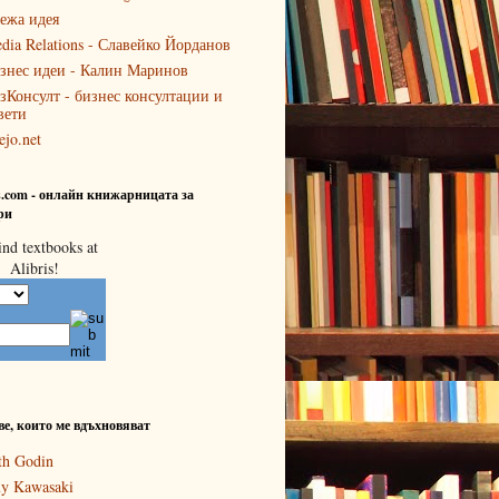
ежа идея
dia Relations - Славейко Йорданов
знес идеи - Калин Маринов
зКонсулт - бизнес консултации и
вети
ejo.net
is.com - онлайн книжарницата за
ри
ве, които ме вдъхновяват
th Godin
y Kawasaki