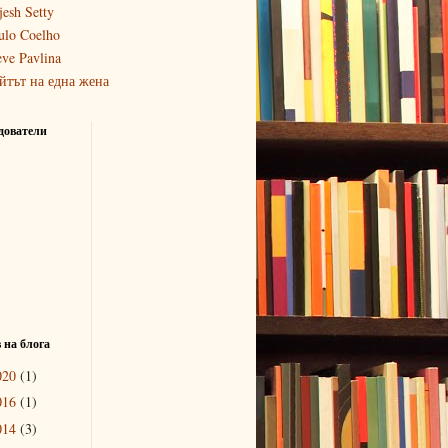
jesh Setty
ulo Coelho
eve Pavlina
йтът на една жена
дователи
 на блога
020
(1)
016
(1)
014
(3)