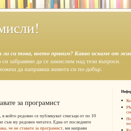
мисли!
а ли си това, което правим? Какво искаме от жи
 си забравяме да се замислим над тези въпроси.
можеш да направиш живота си по-добър.
Инфор
тавате за програмист
Ко
PM
со
, в който редовно се публикуват списъци от по 10
Но
че съм му редовен читател. Една от последните
но
ака, че не ставате за програмист
, ми направи
Ra