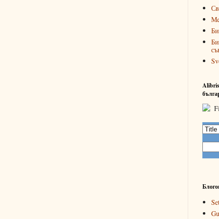
Св
Me
Би
Би
съ
Sv
Alibr
бълга
Блого
Se
Gu