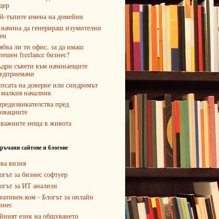
дер
й-тъпите имена на домейни
 начина да генерираш изумителни
еи
ябва ли ти офис, за да имаш
пешен freelance бизнес?
дри съвети към начинаещите
едприемачи
псата на доверие или синдромът
 малкия началник
предизвикателства пред
овациите
 важните неща в живота
ръчани сайтове и блогове
ва визия
огът за бизнес софтуер
огът за ИТ анализи
еативен.ком - Блогът за онлайн
знес
йният език на общуването