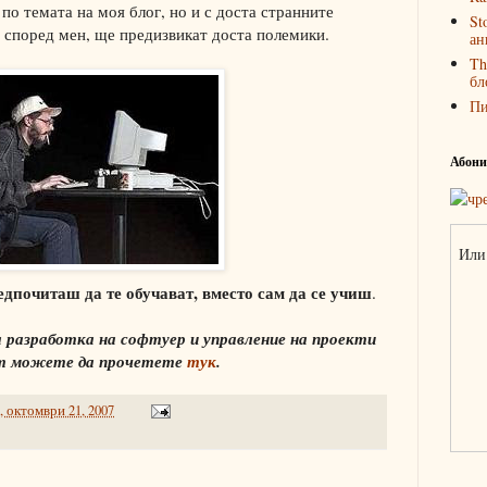
 по темата на моя блог, но и с доста странните
St
, според мен, ще предизвикат доста полемики.
ан
Th
бл
П
Абонир
Или 
дпочиташ да те обучават, вместо сам да се учиш
.
а разработка на софтуер и управление на проекти
ст можете да прочетете
тук
.
, октомври 21, 2007