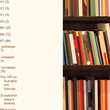
013
(2)
012
(3)
011
(3)
010
(2)
009
(25)
008
(72)
007
(86)
декември
►
(7)
ноември
►
(3)
октомври
▼
(19)
Топ 100 на
българск
ите
блогове
За важните
неща в
живота
Правилата