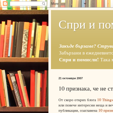
Спри и по
Закъде бързаме? Струв
Забързани в ежедневието
Спри и помисли!
Така 
21 октомври 2007
10 признака, че не с
От скоро открих блога
10 Тhings
или повече интересни неща и ве
публикации, озаглавена
10 призн