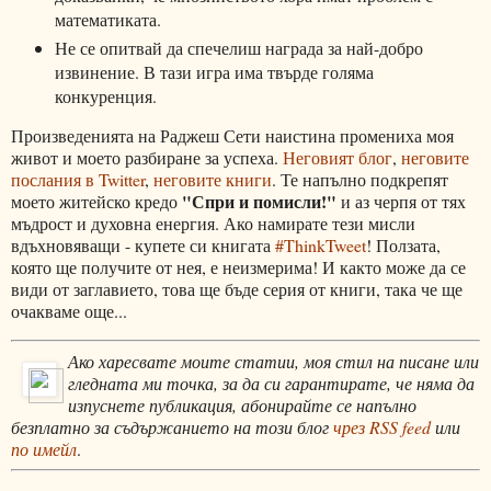
математиката.
Не се опитвай да спечелиш награда за най-добро
извинение. В тази игра има твърде голяма
конкуренция.
Произведенията на Раджеш Сети наистина промениха моя
живот и моето разбиране за успеха.
Неговият блог
,
неговите
послания в Twitter
,
неговите книги
. Те напълно подкрепят
"Спри и помисли!"
моето житейско кредо
и аз черпя от тях
мъдрост и духовна енергия. Ако намирате тези мисли
вдъхновяващи - купете си книгата
#ThinkTweet
! Ползата,
която ще получите от нея, е неизмерима! И както може да се
види от заглавието, това ще бъде серия от книги, така че ще
очакваме още...
Ако харесвате моите статии, моя стил на писане или
гледната ми точка, за да си гарантирате, че няма да
изпуснете публикация, абонирайте се напълно
безплатно за съдържанието на този блог
чрез RSS feed
или
по имейл
.