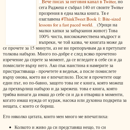
Вече писах за неговия канал в Twitter
, но
сега Раджеш е събрал 140 от своите Twitter
прозрения в една малка книга. Тя е
озаглавена
#ThinkTweet Book 1: Bite-sized
lessons for a fast paced world.
(Уроци на
малки хапки за забързания живот) Това
100% чиста, висококачествена мъдрост и
въпреки, че той казва, че книгата може да
се прочете за 15 минути, аз не ви препоръчвам да я претупате
толкова набързо. Много по-добре е след всяко прочетено
изречение да спрете за момент, да се вгледате в себе си и да
помислите върху него. Ако пък наистина я намерите за
пристрастяваща - прочетете я веднъж, а после помислете
върху онова, което ви е впечатлило. После я прочетете още
един път, но по-бавно, защото това не е книга, която можеш
да прехвърлиш набързо и да зарежеш. това е книга, която
трябва винаги да имаш до себе си и да я отваряш в моменти,
когато имаш нужда от кураж, насока или духовна подкрепа за
нещата, с които се бориш.
Ето няколко цитата, които мен много ме впечатлиха:
Колкото и живо да си представяш нещо, то си