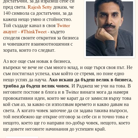
достатъчни, за да изразиш себе си
пред света.
Rajesh Setty
доказа, че
140 символа са достатъчни, за да
кажеш нещо умно и стойностно.
Той създаде канал в своя
Twitter
акаунт
-
#ThinkTweet
- където
споделя своите открития за бизнеса
и човешките взаимоотношения с
хората, които го следват.
Аз все още съм новак в бизнеса,
въпреки че вече не съм много млад, и още търся своя път. Не
съм постигнал успеха, към който се стремя, но поне едно
Ако искаш да бъдеш велик в бизнеса,
нещо успях да науча.
трябва да бъдеш велик човек
. И Раджеш ме учи на това. В
неговите постове в блога и в Twitter винаги мога да намеря
провокативни идеи, които ме карат да се замисля върху това
кой съм аз, за какво си използвам времето и какво давам на
света. А когато човек започне да си задава такива въпроси,
той неизбежно ще открие отговор за себе си и точно това е
нещото, което ще го направи по-добър човек, нещото, което
ще довете неговите начинания до успешен край.