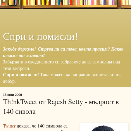
Спри и помисли!
Закъде бързаме? Струва ли си това, което правим? Какво
искаме от живота?
Забързани в ежедневието си забравяме да се замислим над
тези въпроси.
Спри и помисли!
Така можеш да направиш живота си по-
добър.
15 юни 2009
Th!nkTweet от Rajesh Setty - мъдрост в
140 сивола
Twitter
доказа, че 140 символа са