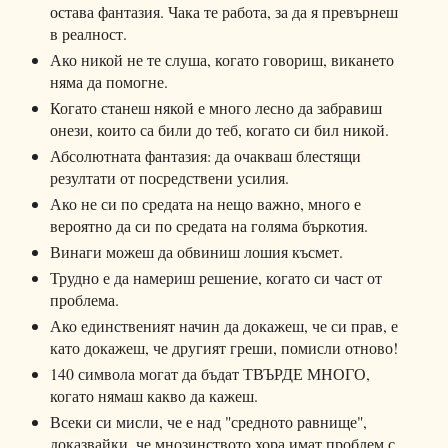
остава фантазия. Чака те работа, за да я превърнеш
в реалност.
Ако никой не те слуша, когато говориш, викането
няма да помогне.
Когато станеш някой е много лесно да забравиш
онези, които са били до теб, когато си бил никой.
Абсолютната фантазия: да очакваш блестящи
резултати от посредствени усилия.
Ако не си по средата на нещо важно, много е
вероятно да си по средата на голяма бъркотия.
Винаги можеш да обвиниш лошия късмет.
Трудно е да намериш решение, когато си част от
проблема.
Ако единственият начин да докажеш, че си прав, е
като докажеш, че другият греши, помисли отново!
140 символа могат да бъдат ТВЪРДЕ МНОГО,
когато нямаш какво да кажеш.
Всеки си мисли, че е над "средното равнище",
доказвайки, че мнозинството хора имат проблем с