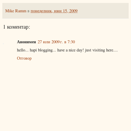
Mike Ramm
в
понеделник, юни 15, 2009
1 коментар:
Анонимен
27 юли 2009 г. в 7:30
hello... hapi blogging... have a nice day! just visiting here....
Отговор