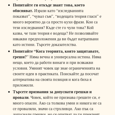
Попитайте ги откъде знаят това, което
обясняват.
Изрази като “изследванията
показват”, “чувал съм”, “водещата теория гласи” е
много вероятно да са просто кухи фрази. Кои са
тези изследвания? Къде сте го чули това? Кой
казва, че тази теория е водеща? Не позволявайте
някакви предположения да ви бъдат натрапвани
като истини. Търсете доказателства.
Попитайте “Кога теорията, която защитавате,
греши?
” Няма вечна и универсална истина. Няма
нещо, което да работи винаги и при всякакви
условия. Умният човек ще знае ограниченията на
своите идеи в практиката. Поискайте да посочат
алтернатива на своята позиция и кога биха я
приложили.
Търсете признания за допуснати грешки и
провали
. Човек, който не признава грешите си, е
много опасен. Ако са толкова умни и никога не са
се проваляли, значи са стрхливци. Ако пък са
допуснали грешки, но се опитват да ги прикрият,