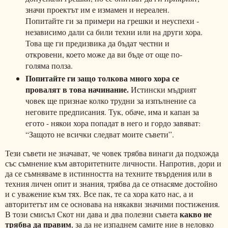
значи проектът им е измамен и нереален.
Попитайте ги за примери на грешки и неуспехи -
независимо дали са били техни или на други хора.
Това ще ги предизвика да бъдат честни и
откровени, което може да ви бъде от още по-
голяма полза.
Попитайте ги защо толкова много хора се
провалят в това начинание.
Истински мъдрият
човек ще признае колко трудни за изпълнение са
неговите предписания. Тук, обаче, има и капан за
егото - някои хора попадат в него и гордо завяват:
“Защото не всички следват моите съвети”.
Тези съвети не значават, че човек трябва винаги да подхожда
със съмнение към авторитетните личности. Напротив, дори и
да се съмняваме в истинността на техните твърдения или в
техния личен опит и знания, трябва да се отнасяме достойно
и с уважение към тях. Все пак, те са хора като нас, а и
авторитетът им се основава на някакви значими постижения.
какво не
В този смисъл Скот ни дава и два полезни съвета
трябва да правим
, за да не изпаднем самите ние в неловко