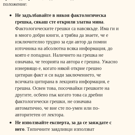
положение:
Не задълбавайте в някоя фактологическа
грешка, сякаш сте открили златна мина
.
Фактологическите грешки са навсякъде. Има ги и
в много добри книги, а трябва да знаете, че е
изключително трудно за еди автор да помни
източника на абсолютна всяка информация, до
която е попаднал. Наличието на грешка не
означава, че теорията на автора е грешна. Ужасно
изнервящо е, когато някой открие грешно
цитиран факт и си вади заключението, че
всичката цитирана в лекцията информация, е
грешна. Освен това, посочвайки грешките на
другите, осбено пък когато това са дребни
фактологически грешки, не означава
автоматично, че вие сте по-умен или по-
авторитетен от лектора.
Не използвайте експерта, за да се заяждате с
него
. Типичните заядливци използват