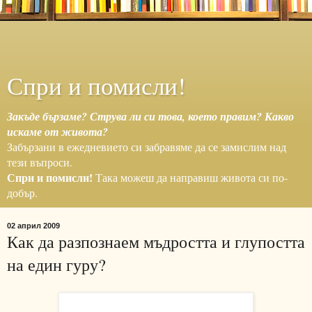
Спри и помисли!
Закъде бързаме? Струва ли си това, което правим? Какво
искаме от живота?
Забързани в ежедневието си забравяме да се замислим над
тези въпроси.
Спри и помисли!
Така можеш да направиш живота си по-
добър.
02 април 2009
Как да разпознаем мъдростта и глупостта
на един гуру?