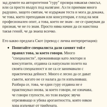
зад думите на авторитетния "гуру" прозира някакъв смисъл,
или са просто въздух под налягане. Аз ги приемам много
радушно, защото смятам, че издържам теста и мога да докажа,
че това, което преподавам или консултирам, е плод на моя
професионален опит, а това, което не знам - не се срамувам да
призная, че не го знам. Просто няма начин да си наистина
такъв гений, че да знаеш всичко.
Ето какво предлага Скот (превод с лична интерпретация):
Попитайте специалиста дали самият той е
правил това, за което говори.
Много
"специалисти", преживяващи като лектори и
консултанти, отдавна са напуснали полето на
своята специалност и не са се занимавали с
практическа дейност. Много е лесно да се дават
съвети, когато не се налага да ги изпълняваш.
Разбира се, това, че един гуру отдавна не е
практикувал онова, за което говори, не означава,
че говори глупости, но този въпрос звучи
отрезвяващо и убива арогантността, която някои
хора излъчват от трибуната.