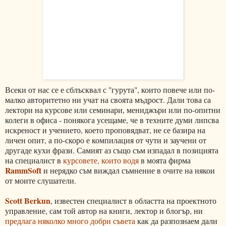
Всеки от нас се е сблъсквал с "гурута", които повече или по-
малко авторитетно ни учат на своята мъдрост. Дали това са
лектори на курсове или семинари, мениджъри или по-опитни
колеги в офиса - понякога усещаме, че в техните думи липсва
искреност и учението, което проповядват, не се базира на
личен опит, а по-скоро е компилация от чути и заучени от
другаде кухи фрази. Самият аз също съм изпадал в позицията
на специалист в
курсовете, които водя
в моята фирма
RammSoft
и нерядко съм виждал съмнение в очите на някои
от моите слушатели.
Scott Berkun
, известен специалист в областта на проектното
управление, сам той автор на книги, лектор и блогър, ни
предлага няколко много добри съвета
как да разпознаем дали