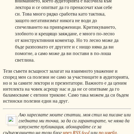
вниманието, което аудиторията е насочила към
лектора и се опитват да го пренасочат към себе
си. Това много рядко сработва като тактика,
защото негативизмът никога не води до
спечелването на привърженици. Критикуването,
злобното и крещящо заяждане, е много по-лесно
от конструктивния коментар. Но то лесно може да
бъде разпознато от другите и с нищо няма да ви
помогне, а само може да ви постави в по-лоша
светлина.
Тези съвети всъщност залагат на взаимното уважение и
според мен са полезни не само за участниците в аудиторията,
но и за самите лектори и презентатори. Важното е да ценим
интелекта на човек асрещу нас и да не се опитваме да го
баламосваме с евтини трикове. Само така можем да си бъдем
истински полезни един на друг.
Ако харесвате моите статии, моя стил на писане или
гледната ми точка, за да си гарантирате, че няма да
изпуснете публикация, абонирайте се за
съдържанието на този блог
чрез RSS feed
или
по имейл
.