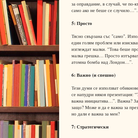
за оправдание, в случай, че по-
само ако не беше се случило…”.
5: Просто
Тясно свързана със "само". Изпо
един голям проблем или изисква
изглеждат малки. “Това беше пр
малка грешка… Просто изтърва
атомна бомба над Лондон…”.
6: Важно (и спешно)
Тези думи се използват обикнове
се напудри някоя презентация: 
важна инициатива…”. Важна? За
защо? Може и да е важна за пре
но дали е важна за мен?
7: Стратегически