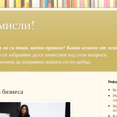
мисли!
а ли си това, което правим? Какво искаме от жи
 си забравяме да се замислим над тези въпроси.
можеш да направиш живота си по-добър.
Инфор
 бизнеса
Ко
PM
со
Но
но
Ra