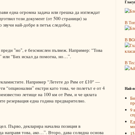
Гласув
прави една огромна задача или грешка да изглеждат
дготвил този документ (от 500 страници) за
В Топ
о звучи най-добре в петък следобед.
В BGt
 преди "но", е безсмислен пълнеж. Например: “Това
 или “Бих искал да помогна, но…”.
В Tec
екламистите. Например “Летете до Рим от £10″ —
уги “опционални” екстри като това, че полетът е от 4
Най-п
неизвестно летище на 100 км от Рим, и че цялата
Би
ите резервация една година предварително.
пр
9 
сп
Ед
 цел. Първо, декларира начална позиция в
мо
да направя това, ако…”. Второ, дава солидна основа
15