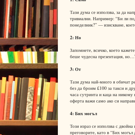
Тази дума се използва, за да на
тривиални. Например: “Би ли по
понеделник?” — изискване, коет
2: Но
Запомнете, всичко, което кажете
беше чудесна презентация, но…”
3: От
Тази дума най-много я обичат р
без да броим £100 за такси и др
часа сутринта и каца на никому 
оферта важи само ако си направ
4: Бих могъл
Този израз се използва с двойна
преговорите, като в “Бих могъл 