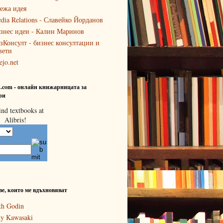
ежа идея
dia Relations - Славейко Йорданов
знес идеи - Калин Маринов
зКонсулт - бизнес консултации и
вети
ejo.net
is.com - онлайн книжарницата за
ри
ве, които ме вдъхновяват
th Godin
y Kawasaki