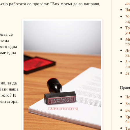
ли
късно работата се провали: “Бих могъл да го направя,
На
20
ид
Тр
ус
лзва се
Мъ
не да
пр
осто една
Ли
хме една
на
8 
ин
За
но, за да
Препо
“Тази наша
 кого? И
Но
зентатора,
Бл
Бл
Кр
би
Та