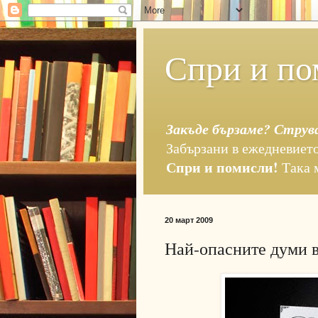
Спри и по
Закъде бързаме? Струв
Забързани в ежедневието
Спри и помисли!
Така 
20 март 2009
Най-опасните думи в