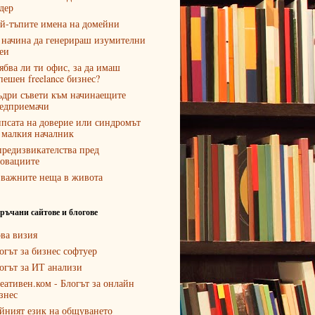
дер
й-тъпите имена на домейни
 начина да генерираш изумителни
еи
ябва ли ти офис, за да имаш
пешен freelance бизнес?
дри съвети към начинаещите
едприемачи
псата на доверие или синдромът
 малкия началник
предизвикателства пред
овациите
 важните неща в живота
ръчани сайтове и блогове
ва визия
огът за бизнес софтуер
огът за ИТ анализи
еативен.ком - Блогът за онлайн
знес
йният език на общуването