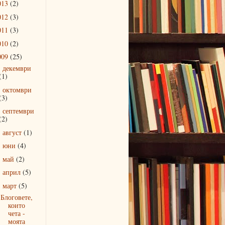
013
(2)
012
(3)
011
(3)
010
(2)
009
(25)
декември
►
(1)
октомври
►
(3)
септември
►
(2)
август
(1)
►
юни
(4)
►
май
(2)
►
април
(5)
►
март
(5)
▼
Блоговете,
които
чета -
моята