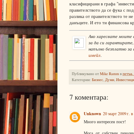
класифицирани в графа "инвести
правителството да се фука с под
разлика от правителството те не
данъците. И ето ти финансова кр
Ако харесвате моите 
за да си гарантирате,
напълно безплатно за
имейл
.
Публикувано от
Mike Ramm
в
петък,
Категории:
Бизнес
,
Думи
,
Инвестиц
7 коментара:
Unknown
20 март 2009 г. в
Много интересен пост!
Мога от собствен печале