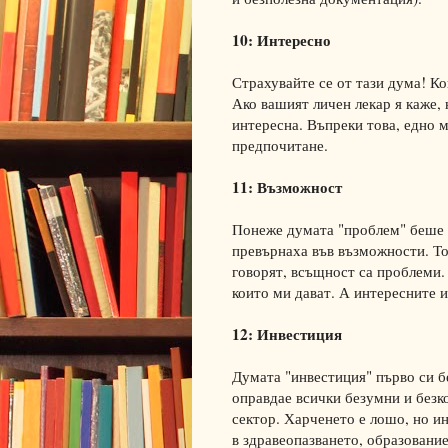
10: Интересно
Страхувайте се от тази дума! Ко
Ако вашият личен лекар я каже,
интересна. Въпреки това, едно 
предпочитане.
11: Възможност
Понеже думата "проблем" беше з
превърнаха във възможности. Тов
говорят, всъщност са проблеми.
които ми дават. А интересните 
12: Инвестиция
Думата "инвестиция" първо си б
оправдае всички безумни и безк
сектор. Харченето е лошо, но и
в здравеопазването, образовани