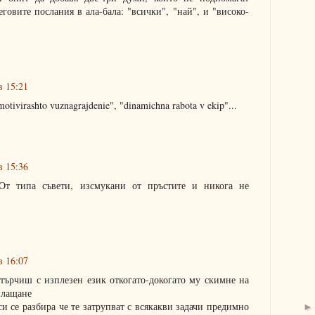
говите послания в ала-бала: "всички", "най", и "високо-
в 15:21
motivirashto vuznagrajdenie", "dinamichna rabota v ekip"...
в 15:36
От типа съвети, изсмукани от пръстите и никога не
в 16:07
 търчиш с изплезен език откогато-докогато му скимне на
плащане
 си се разбира че те затрупват с всякакви задачи предимно