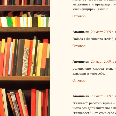
маркетинга и превръщат не
квалифициран (екип)".
Отговор
Анонимен
20 март 2009 г. 
"mlada i dinamichna sreda", 
Отговор
Анонимен
20 март 2009 г. 
Безмислено според мен. 
влизащи в употреба.
Отговор
Анонимен
20 март 2009 г. 
"гъвкаво" работно време -
шефа без допълнително за
"гъвкавост" - от само себе