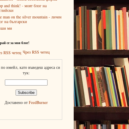
op and think! - моят блог на
глийски
e man on the silver mountain - личен
ог на български
иши ми
ай се за моя блог!
Чрез RSS четец
по имейл, като въведеш адреса си
тук:
Доставено от
FeedBurner