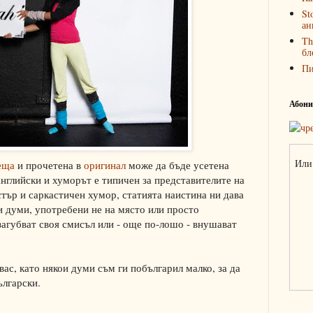
St
ан
Th
бл
П
Абонир
Или 
еща
и прочетена в
оригинал
може да бъде усетена
нглийски и хуморът е типичен за представителите на
стър и саркастичен хумор, статията наистина ни дава
и думи, употребени не на място или просто
загубват своя смисъл или - още по-лошо - внушават
вас, като някои думи съм ги побългарил малко, за да
ългарски.