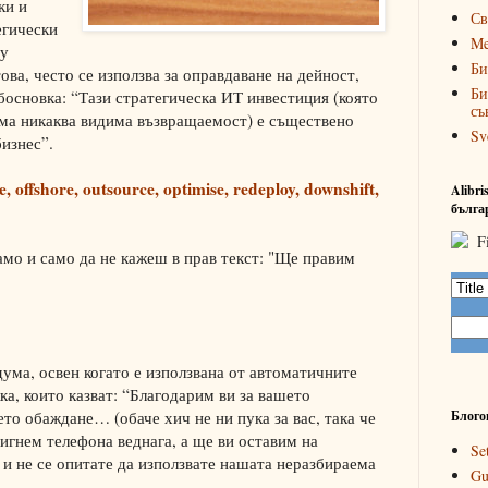
ки и
Св
егически
Me
му
Би
ова, често се използва за оправдаване на дейност,
Би
босновка: “Тази стратегическа ИТ инвестиция (която
съ
яма никаква видима възвращаемост) е съществено
Sv
бизнес”.
e, offshore, outsource, optimise, redeploy, downshift,
Alibr
бълга
амо и само да не кажеш в прав текст: "Ще правим
дума, освен когато е използвана от автоматичните
ка, които казват: “Благодарим ви за вашето
то обаждане… (обаче хич не ни пука за вас, така че
Блого
игнем телефона веднага, а ще ви оставим на
Se
 и не се опитате да използвате нашата неразбираема
Gu