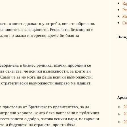
Ra
Pa
St
Са
гато вашият адвокат я употреби, вие сте обречени.
 напишете си завещанието. Рецесията, безспорно е
малко по-малко интересно време би било за
После
абранена в бизнес речника, всички проблеми се
а означава, че всички възможности, за които ви
 Само че аз не мога да реша всички възможности,
и стратегически възможности направо ме плашат.
Архив
2
е присвоена от Британското правителство, за да
►
онтролни харчове, които бяха направени в публичния
2
►
нвестирането е добро, затова всички пари, похарчени
2
►
ето и бъдещето на страната, просто бяха