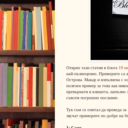
Открих тази статия в блога
10 н
най-пълноценно. Примерите са а
Острова. Макар и изпълнена с о
полезен пример за това как няко
превърнати в клишета, напълно 
съвсем погрешно послание.
Тук съм се опитал да преведа за 
звучат примерите по-добре на б
1: Са
мо