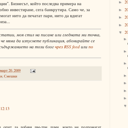
2
►
ции". Бизнесът, който последва примера на
обно инвестиране, сега банкрутира. Само че, за
2
►
 могат нито да печатат пари, нито да вдигат
2
►
иза...
2
►
2
▼
статии, моя стил на писане или гледната ми точка,
 че няма да изпуснете публикация, абонирайте се
 съдържанието на този блог
чрез RSS feed
или
по
 март 20, 2009
ии
,
Смешки
 12:13
н опит да добавя две-три думи, които не подпомагат