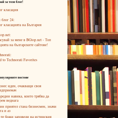
ай за този блог!
 блог 24:
op.net:
hnorati:
опулярните постове
знес идеи, очакващи своя
едприемач
вредни навика, които трябва да
рем веднага
ин приятел стана бизнесмен, значи
га и аз
-те божи заповеди на истинския