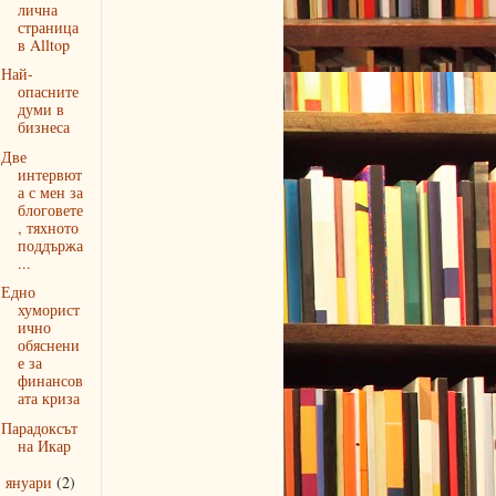
лична
страница
в Alltop
Най-
опасните
думи в
бизнеса
Две
интервют
а с мен за
блоговете
, тяхното
поддържа
...
Едно
хуморист
ично
обяснени
е за
финансов
ата криза
Парадоксът
на Икар
януари
(2)
►