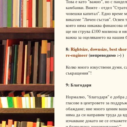
Това е като "важно", но с пандел
камбанки. Вижте - отдел "Страт
човешки капитал". Едно време 
викахме "Личен състав". Освен т
която няма никаква финансова о
ще ни струва £100 милиона и н
важна за оцеляването на нашия 
8:
Rightsize, downsize, best shor
re-engineer
(непреводимо :-) )
Колко много изкуствени думи, с
съкращения”!
9: Благодаря
Нормално, "благодаря" е добра 
гласове в центровете за поддръж
обаждане; ние много ценим ваше
няма да си направим труда да вд
изчакване докато не се откажете
и безполезна документация).”