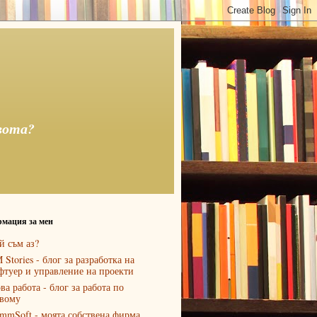
вота?
мация за мен
й съм аз?
 Stories - блог за разработка на
фтуер и управление на проекти
ва работа - блог за работа по
вому
mmSoft - моята собствена фирма