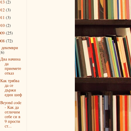
013
(2)
012
(3)
011
(3)
010
(2)
009
(25)
008
(72)
декември
▼
(6)
Два начина
да
приемете
отказ
Как трябва
да се
държи
един шеф
Beyond code
- Как да
отличим
себе си в
9 прости
ст...