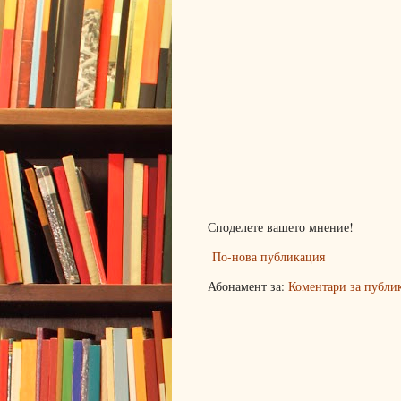
Споделете вашето мнение!
По-нова публикация
Абонамент за:
Коментари за публи