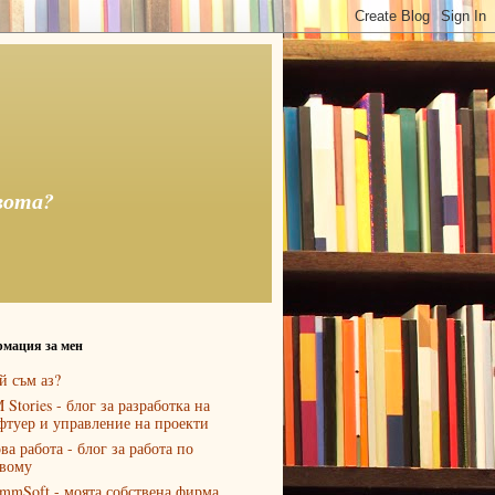
вота?
мация за мен
й съм аз?
 Stories - блог за разработка на
фтуер и управление на проекти
ва работа - блог за работа по
вому
mmSoft - моята собствена фирма