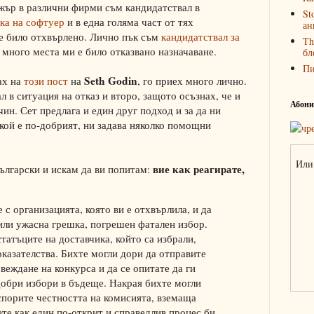
жър в различни фирми съм кандидатствал в
St
ка на софтуер
и в една голяма част от тях
ан
е било отхвърлено. Лично пък съм
кандидатствал за
Th
много места ми е било отказвано назначаване.
бл
П
Seth Godin
ах на
този пост
на
, го приех много лично.
 в ситуация на отказ и второ, защото осъзнах, че и
Абонир
ин. Сет предлага и един друг подход и за да ни
 кой е по-добрият, ни задава няколко помощни
Или 
вие как реагирате,
ългарски и искам да ви попитам:
 с организацията, която ви е отхвърлила, и да
вили ужасна грешка, погрешен фатален избор.
атъците на доставчика, който са избрали,
казателства. Бихте могли дори да отправите
веждане на конкурса и да се опитате да ги
добри избори в бъдеще. Накрая бихте могли
спорите честността на комисията, вземаща
те как един по-открит и справедлив процес би