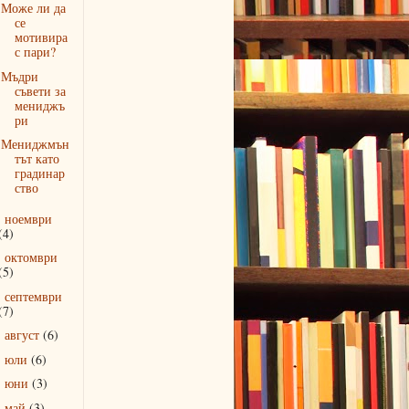
Може ли да
се
мотивира
с пари?
Мъдри
съвети за
мениджъ
ри
Мениджмън
тът като
градинар
ство
ноември
►
(4)
октомври
►
(5)
септември
►
(7)
август
(6)
►
юли
(6)
►
юни
(3)
►
май
(3)
►