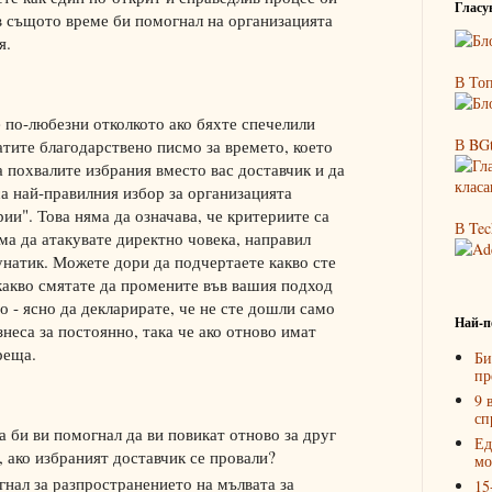
Гласув
 в същото време би помогнал на организацията
я.
В Топ
 по-любезни отколкото ако бяхте спечелили
В BGt
атите благодарствено писмо за времето, което
 похвалите избрания вместо вас доставчик и да
са най-правилния избор за организацията
ии". Това няма да означава, че критериите са
В Tec
ма да атакувате директно човека, направил
унатик. Можете дори да подчертаете какво сте
 какво смятате да промените във вашия подход
о - ясно да декларирате, че не сте дошли само
Най-п
изнеса за постоянно, така че ако отново имат
реща.
Би
пр
9 
сп
а би ви помогнал да ви повикат отново за друг
Ед
, ако избраният доставчик се провали?
мо
гнал за разпространението на мълвата за
15