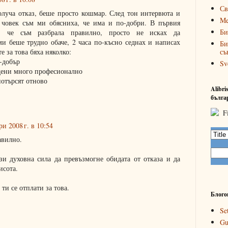
Св
олуча отказ, беше просто кошмар. След тон интервюта и
Me
 човек съм ми обясниха, че има и по-добри. В първия
Би
, че съм разбрала правилно, просто не исках да
 ми беше трудно обаче, 2 часа по-късно седнах и написах
Би
съ
 за това бяха няколко:
о-добър
Sv
едени много професионално
потърсят отново
Alibr
бълга
и 2008 г. в 10:54
авилно.
зи духовна сила да превъзмогне обидата от отказа и да
исота.
ти се отплати за това.
Блого
Se
Gu