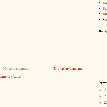
Ra
Pa
St
Са
После
Начална страница
По-стара публикация
кацията (Atom)
Архив
2
►
2
►
2
►