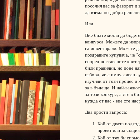
посочил вас за фаворит и
да взема по-добри решени
Или
Вие бихте могли да бъдете
конкурса. Можете да изпр
са инвестирали. Можете да
поздравите купувача, че "
според поставените критер
били правилни, но поне ня
избора, че е импулсивен л
научили от този процес и
за в бъдеще. И най-важнот
за този конкурс, а сте в б
нужда от вас - вие сте нас
Два прости въпроса:
Кой от двата подход
проект или за същия
Кой от тях би спомо