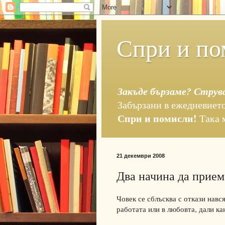
Спри и по
Закъде бързаме? Струв
Забързани в ежедневието
Спри и помисли!
Така 
21 декември 2008
Два начина да прием
Човек се сблъсква с откази навс
работата или в любовта, дали к