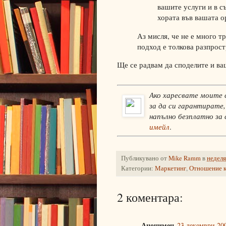
вашите услуги и в 
хората във вашата о
Аз мисля, че не е много т
подход е толкова разпрос
Ще се радвам да споделите и ва
Ако харесвате моите 
за да си гарантирате,
напълно безплатно за
имейл
.
Публикувано от
Mike Ramm
в
неделя
Категории:
Маркетинг
,
Отношение к
2 коментара:
Анонимен
23 декември 200