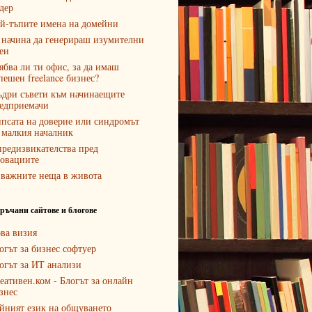
дер
й-тъпите имена на домейни
 начина да генерираш изумителни
еи
ябва ли ти офис, за да имаш
пешен freelance бизнес?
дри съвети към начинаещите
едприемачи
псата на доверие или синдромът
 малкия началник
предизвикателства пред
овациите
 важните неща в живота
ръчани сайтове и блогове
ва визия
огът за бизнес софтуер
огът за ИТ анализи
еативен.ком - Блогът за онлайн
знес
йният език на общуването