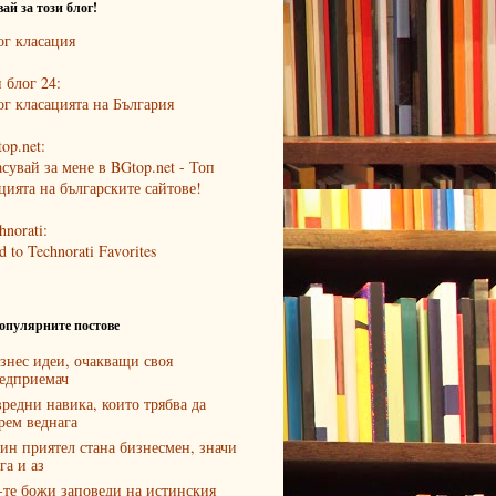
ай за този блог!
 блог 24:
op.net:
hnorati:
опулярните постове
знес идеи, очакващи своя
едприемач
вредни навика, които трябва да
рем веднага
ин приятел стана бизнесмен, значи
га и аз
-те божи заповеди на истинския