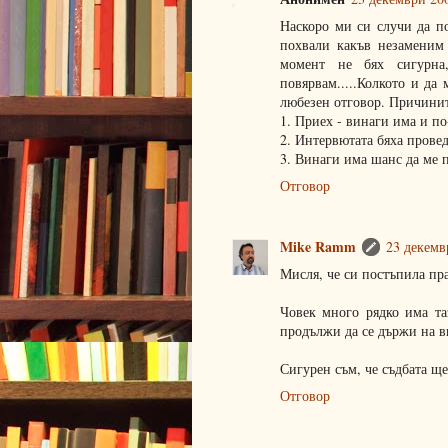
Наскоро ми си случи да п
похвали какъв незаменим
момент не бях сигурна
повярвам.....Колкото и да
любезен отговор. Причините
1. Приех - винаги има и п
2. Интервютата бяха пров
3. Винаги има шанс да ме 
Отговор
Mike Ramm
23 декемвр
Мисля, че си постъпила пр
Човек много рядко има та
продължи да се държи на в
Сигурен съм, че съдбата ще 
Отговор