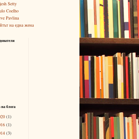
jesh Setty
ulo Coelho
eve Pavlina
йтът на една жена
дователи
 на блога
020
(1)
016
(1)
014
(3)