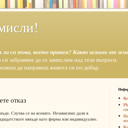
мисли!
а ли си това, което правим? Какво искаме от жи
 си забравяме да се замислим над тези въпроси.
можеш да направиш живота си по-добър.
Инфор
ете отказ
Ко
PM
со
якъде. Случва се на всекиго. Независимо дали в
Но
андидатствате някъде като фирма или индивидуално.
но
Ra