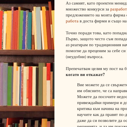
Аз самият, като проектен менид
множество конкурси за
разработ
предложението на моята фирма 
работа
в доста фирми и също на 
Точно поради това, като попадн
Първо, защото често съм попадал
аз реагирам по традиционния нач
помогне да преценим за себе си
(неудобни) въпроса.
Препечатвам целия му пост на б
когато ви откажат?
Вие можете да се свържете
им обясните, че са напра
Можете да посочите недост
привеждайки примери и до
критика към начина на про
научите как да правят по-
даже да си позволите да о
решенията, и да им покаже