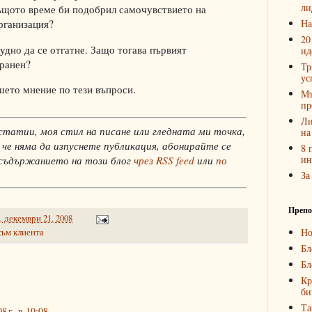
ли
същото време би подобрил самочувствието на
На
рганизация?
20
рудно да се отгатне. Защо тогава първият
ид
транен?
Тр
ус
шето мнение по тези въпроси.
Мъ
пр
Ли
статии, моя стил на писане или гледната ми точка,
на
 че няма да изпуснете публикация, абонирайте се
8 
ин
 съдържанието на този блог
чрез RSS feed
или
по
За
Препо
, декември 21, 2008
Но
ъм клиента
Бл
Бл
Кр
би
Та
8 г. в 10:08