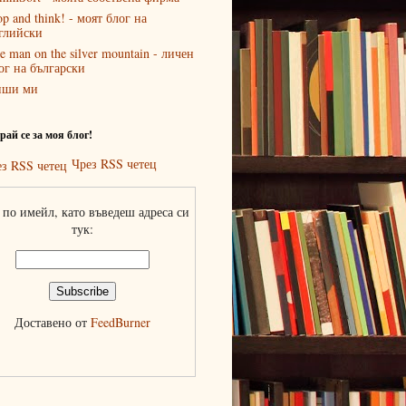
op and think! - моят блог на
глийски
e man on the silver mountain - личен
ог на български
иши ми
ай се за моя блог!
Чрез RSS четец
по имейл, като въведеш адреса си
тук:
Доставено от
FeedBurner