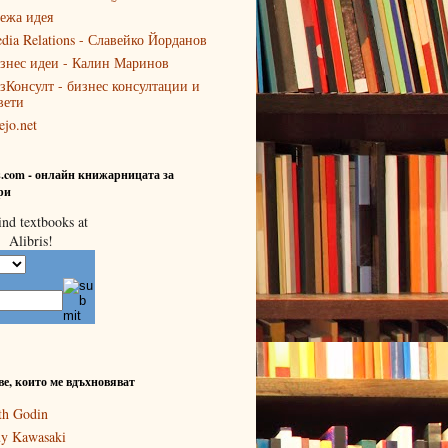
ежа идея
dia Relations - Славейко Йорданов
знес идеи - Калин Маринов
зКонсулт - бизнес консултации и
вети
ejo.net
is.com - онлайн книжарницата за
ри
ве, които ме вдъхновяват
th Godin
y Kawasaki