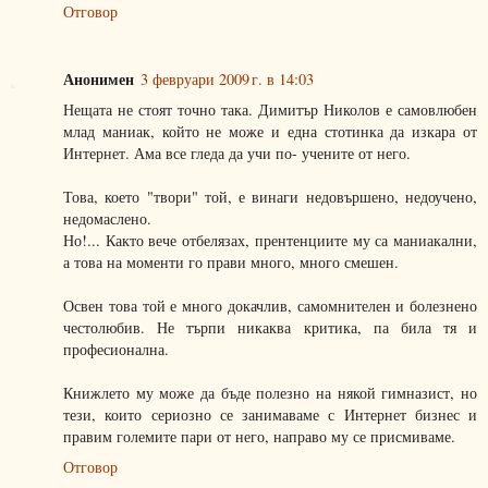
Отговор
Анонимен
3 февруари 2009 г. в 14:03
Нещата не стоят точно така. Димитър Николов е самовлюбен
млад маниак, който не може и една стотинка да изкара от
Интернет. Ама все гледа да учи по- учените от него.
Това, което "твори" той, е винаги недовършено, недоучено,
недомаслено.
Но!... Както вече отбелязах, прентенциите му са маниакални,
а това на моменти го прави много, много смешен.
Освен това той е много докачлив, самомнителен и болезнено
честолюбив. Не търпи никаква критика, па била тя и
професионална.
Книжлето му може да бъде полезно на някой гимназист, но
тези, които сериозно се занимаваме с Интернет бизнес и
правим големите пари от него, направо му се присмиваме.
Отговор