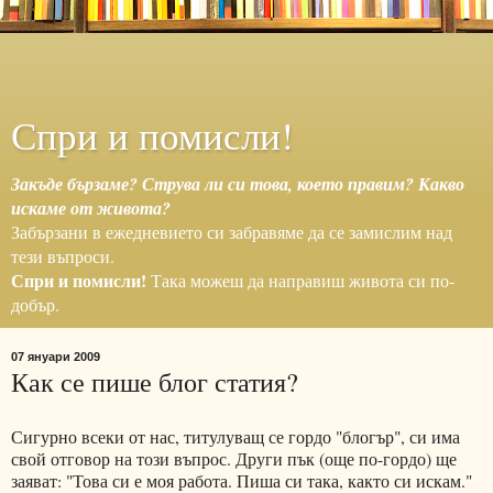
Спри и помисли!
Закъде бързаме? Струва ли си това, което правим? Какво
искаме от живота?
Забързани в ежедневието си забравяме да се замислим над
тези въпроси.
Спри и помисли!
Така можеш да направиш живота си по-
добър.
07 януари 2009
Как се пише блог статия?
Сигурно всеки от нас, титулуващ се гордо "блогър", си има
свой отговор на този въпрос. Други пък (още по-гордо) ще
заяват: "Това си е моя работа. Пиша си така, както си искам."