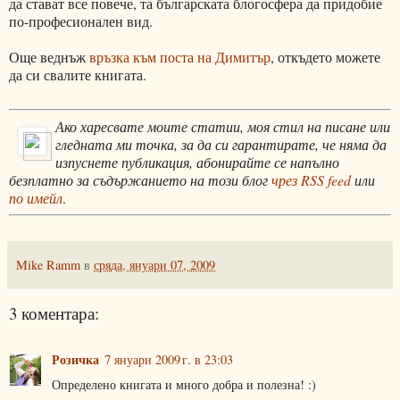
да стават все повече, та българската блогосфера да придобие
по-професионален вид.
Още веднъж
връзка към поста на Димитър
, откъдето можете
да си свалите книгата.
Ако харесвате моите статии, моя стил на писане или
гледната ми точка, за да си гарантирате, че няма да
изпуснете публикация, абонирайте се напълно
безплатно за съдържанието на този блог
чрез RSS feed
или
по имейл
.
Mike Ramm
в
сряда, януари 07, 2009
3 коментара:
Розичка
7 януари 2009 г. в 23:03
Определено книгата и много добра и полезна! :)