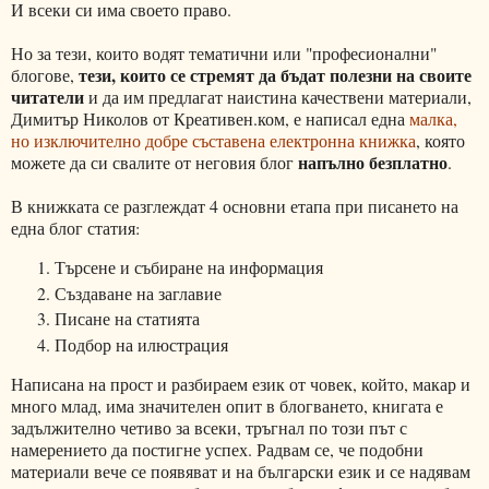
И всеки си има своето право.
Но за тези, които водят тематични или "професионални"
тези, които се стремят да бъдат полезни на своите
блогове,
читатели
и да им предлагат наистина качествени материали,
Димитър Николов от Креативен.ком, е написал една
малка,
но изключително добре съставена електронна книжка
, която
напълно безплатно
можете да си свалите от неговия блог
.
В книжката се разглеждат 4 основни етапа при писането на
една блог статия:
Търсене и събиране на информация
Създаване на заглавие
Писане на статията
Подбор на илюстрация
Написана на прост и разбираем език от човек, който, макар и
много млад, има значителен опит в блогването, книгата е
задължително четиво за всеки, тръгнал по този път с
намерението да постигне успех. Радвам се, че подобни
материали вече се появяват и на български език и се надявам