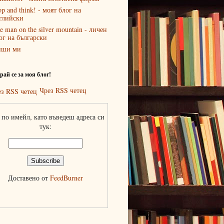
op and think! - моят блог на
глийски
e man on the silver mountain - личен
ог на български
иши ми
ай се за моя блог!
Чрез RSS четец
по имейл, като въведеш адреса си
тук:
Доставено от
FeedBurner