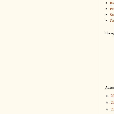
Ra
Pa
St
Са
После
Архив
2
►
2
►
2
►