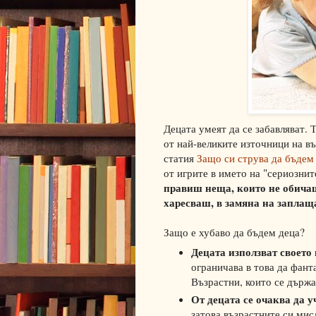
Децата умеят да се забавляват. Т
от най-великите източници на въ
статия
Защо си струва да бъдем
от игрите в името на "сериознит
правиш неща, които не обичаш,
харесваш, в замяна на заплащ
Защо е хубаво да бъдем деца?
Децата използват своето
ограничава в това да фант
Възрастни, които се държа
От децата се очаква да уч
затова възрастните си мис