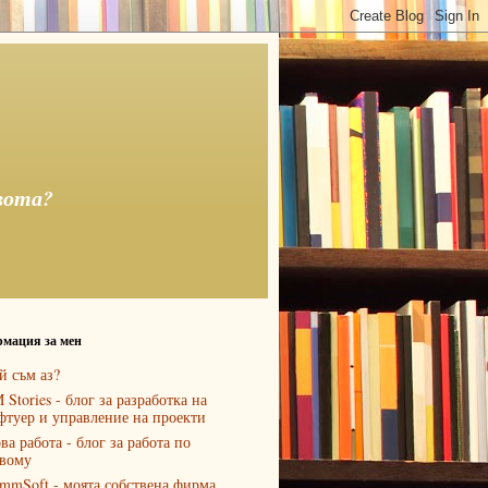
вота?
мация за мен
й съм аз?
 Stories - блог за разработка на
фтуер и управление на проекти
ва работа - блог за работа по
вому
mmSoft - моята собствена фирма