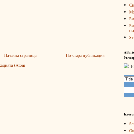
Св
Me
Би
Би
съ
Sv
Alibr
Начална страница
По-стара публикация
бълга
кацията (Atom)
Блого
Se
Gu