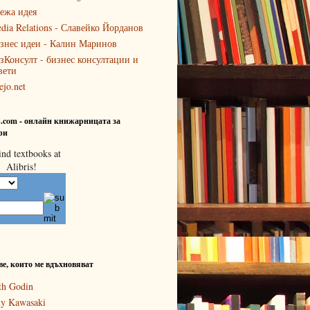
ежа идея
dia Relations - Славейко Йорданов
знес идеи - Калин Маринов
зКонсулт - бизнес консултации и
вети
ejo.net
is.com - онлайн книжарницата за
ри
ве, които ме вдъхновяват
th Godin
y Kawasaki