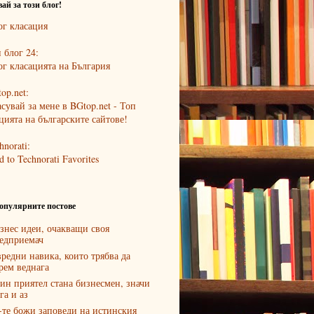
ай за този блог!
 блог 24:
op.net:
hnorati:
опулярните постове
знес идеи, очакващи своя
едприемач
вредни навика, които трябва да
рем веднага
ин приятел стана бизнесмен, значи
га и аз
-те божи заповеди на истинския