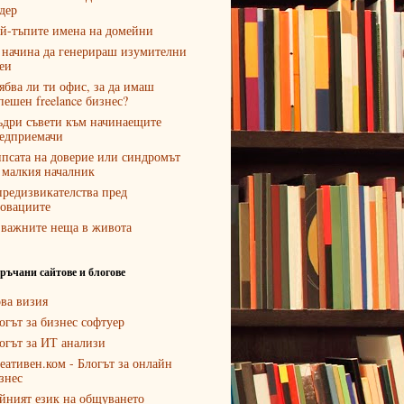
дер
й-тъпите имена на домейни
 начина да генерираш изумителни
еи
ябва ли ти офис, за да имаш
пешен freelance бизнес?
дри съвети към начинаещите
едприемачи
псата на доверие или синдромът
 малкия началник
предизвикателства пред
овациите
 важните неща в живота
ръчани сайтове и блогове
ва визия
огът за бизнес софтуер
огът за ИТ анализи
еативен.ком - Блогът за онлайн
знес
йният език на общуването