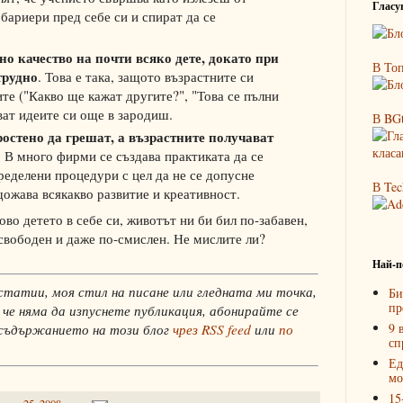
Гласув
бариери пред себе си и спират да се
но качество на почти всяко дете, докато при
В Топ
трудно
. Това е така, защото възрастните си
ите ("Какво ще кажат другите?", "Това се пълни
ват идеите си още в зародиш.
В BGt
ростено да грешат, а възрастните получават
. В много фирми се създава практиката да се
еделени процедури с цел да не се допусне
В Tec
ожава всякакво развитие и креативност.
во детето в себе си, животът ни би бил по-забавен,
-свободен и даже по-смислен. Не мислите ли?
Най-п
статии, моя стил на писане или гледната ми точка,
Би
пр
 че няма да изпуснете публикация, абонирайте се
9 
 съдържанието на този блог
чрез RSS feed
или
по
сп
Ед
мо
15