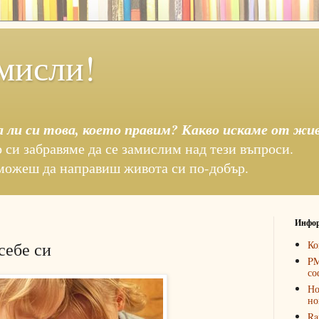
мисли!
а ли си това, което правим? Какво искаме от жи
 си забравяме да се замислим над тези въпроси.
можеш да направиш живота си по-добър.
Инфор
себе си
Ко
PM
со
Но
но
Ra