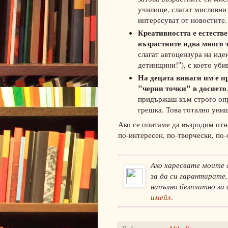
училище, слагат мисловни 
интересуват от новостите.
Креативността е естестве
възрастните идва много 
слагат автоцензура на иде
детинщини!"), с което уби
На децата винаги им е п
"черни точки" в досието
придържаш към строго опр
грешка. Това тотално унищ
Ако се опитаме да възродим отно
по-интересен, по-творчески, по
Ако харесвате моите 
за да си гарантирате,
напълно безплатно за
имейл
.