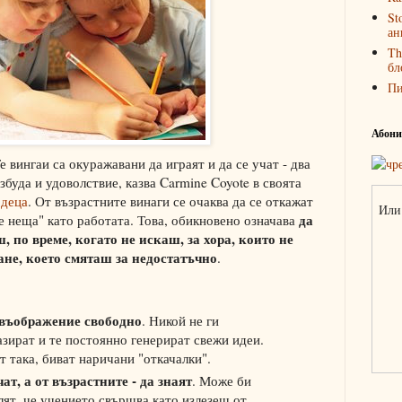
St
ан
Th
бл
П
Абонир
е вингаи са окуражавани да играят и да се учат - два
збуда и удоволствие, казва Carmine Coyote в своята
 деца
. От възрастните винаги се очаква да се откажат
Или 
да
е неща" като работата. Това, обикновено означава
 по време, когато не искаш, за хора, които не
ане, което смяташ за недостатъчно
.
 въображение свободно
. Никой не ги
азират и те постоянно генерират свежи идеи.
т така, биват наричани "откачалки".
ат, а от възрастните - да знаят
. Може би
лят, че учението свършва като излезеш от