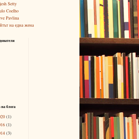
jesh Setty
ulo Coelho
eve Pavlina
йтът на една жена
дователи
 на блога
020
(1)
016
(1)
014
(3)