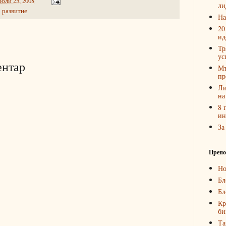
 юли 25, 2008
ли
 развитие
На
20
ид
Тр
ус
ентар
Мъ
пр
Ли
на
8 
ин
За
Препо
Но
Бл
Бл
Кр
би
Та