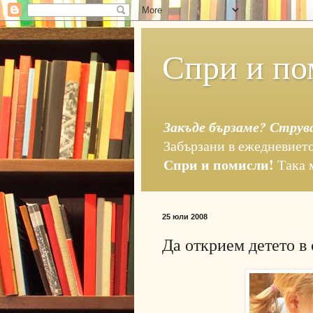
Спри и по
Закъде бързаме? Струв
Забързани в ежедневието
Спри и помисли!
Така 
25 юли 2008
Да открием детето в 