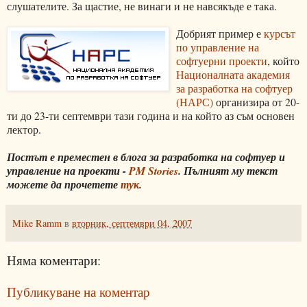
слушателите. За щастие, не винаги и не навсякъде е така.
Добрият пример е
курсът
по управление на
софтуерни проекти
, който
Националната академия
за разработка на софтуер
(НАРС)
организира от 20-
ти до 23-ти септември тази година и на който аз съм основен
лектор.
Постът е преместен в блога за разработка на софтуер и
управление на проекти -
PM Stories
. Пълният му текст
можете да прочетете
тук
.
Mike Ramm
в
вторник, септември 04, 2007
Няма коментари:
Публикуване на коментар