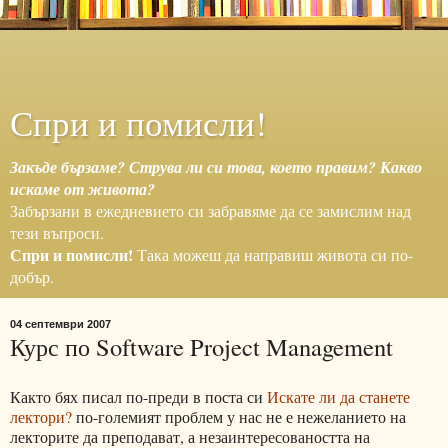
Спри и помисли!
Закъде бързаме? Струва ли си това, което правим? Какво
искаме от живота?
Забързани в ежедневието си забравяме да се замислим над
тези въпроси.
Спри и помисли!
Така можеш да направиш живота си по-
добър.
04 септември 2007
Курс по Software Project Management
Както бях писал по-преди в поста си
Искате ли да станете
лектори?
по-големият проблем у нас не е нежеланието на
лекторите да преподават, а незаинтересоваността на