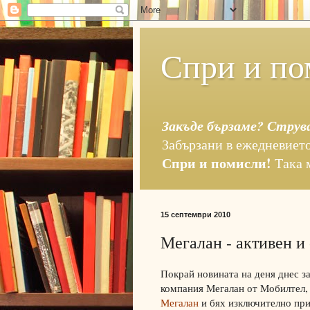
Спри и по
Закъде бързаме? Струв
Забързани в ежедневието
Спри и помисли!
Така 
15 септември 2010
Мегалан - активен и
Покрай новината на деня днес з
компания Мегалан от Мобилтел,
Мегалан
и бях изключително при