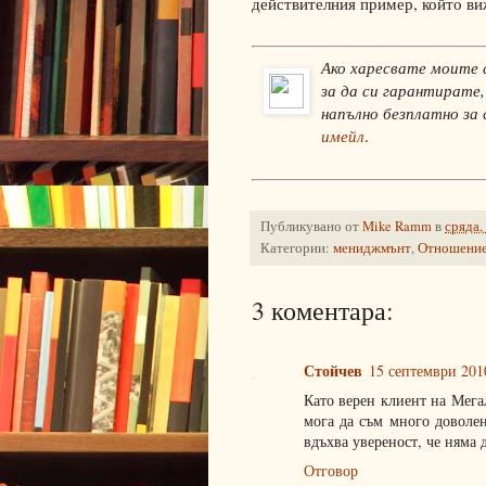
действителния пример, който ви
Ако харесвате моите 
за да си гарантирате,
напълно безплатно за
имейл
.
Публикувано от
Mike Ramm
в
сряда,
Категории:
мениджмънт
,
Отношение
3 коментара:
Стойчев
15 септември 2010
Като верен клиент на Мега
мога да съм много доволе
вдъхва увереност, че няма 
Отговор