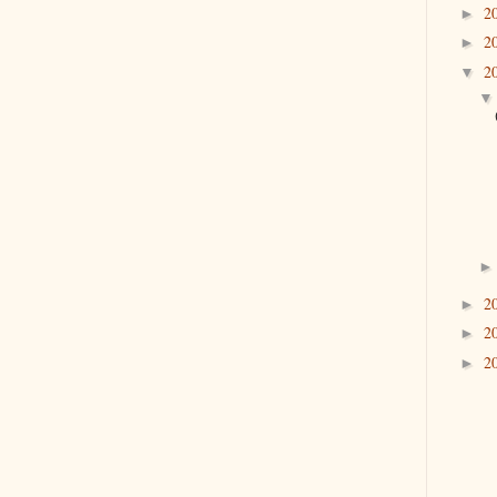
2
►
2
►
2
▼
2
►
2
►
2
►