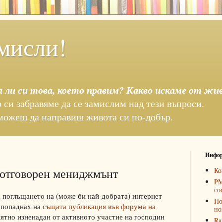
мисли!
а ли си това, което правим? Какво искаме от жи
 си забравяме да се замислим над тези въпроси.
можеш да направиш живота си по-добър.
Инфор
 отговорен мениджмънт
Ко
PM
со
а поглъщането на (може би най-добрата) интернет
Но
 попаднах на
същата публикация във форума на
но
ятно изненадан от активното участие на господин
Ra