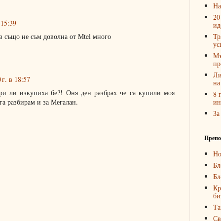
На
20
 15:39
ид
Тр
з също не съм доволна от Mtel много
ус
Мъ
пр
Ли
г. в 18:57
на
ри ли изкупиха бе?! Оня ден разбрах че са купили моя
8 
ин
га разбирам и за Мегалан.
За
Препо
Но
Бл
Бл
Кр
би
Та
Св