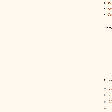
Pa
St
Са
После
Архив
2
►
2
►
2
►
2
►