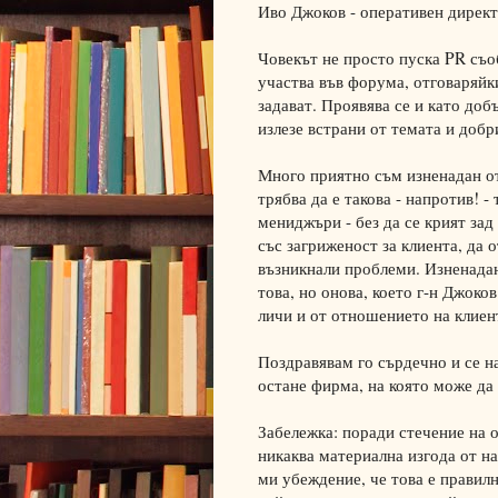
Иво Джоков - оперативен директ
Човекът не просто пуска PR съо
участва във форума, отговаряйк
задават. Проявява се и като до
излезе встрани от темата и добр
Много приятно съм изненадан от
трябва да е такова - напротив! -
мениджъри - без да се крият зад
със загриженост за клиента, да 
възникнали проблеми. Изненадан
това, но онова, което г-н Джоко
личи и от отношението на клиен
Поздравявам го сърдечно и се н
остане фирма, на която може да 
Забележка: поради стечение на 
никаква материална изгода от на
ми убеждение, че това е правил