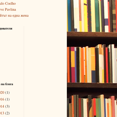
ulo Coelho
eve Pavlina
йтът на една жена
дователи
 на блога
020
(1)
016
(1)
014
(3)
013
(2)