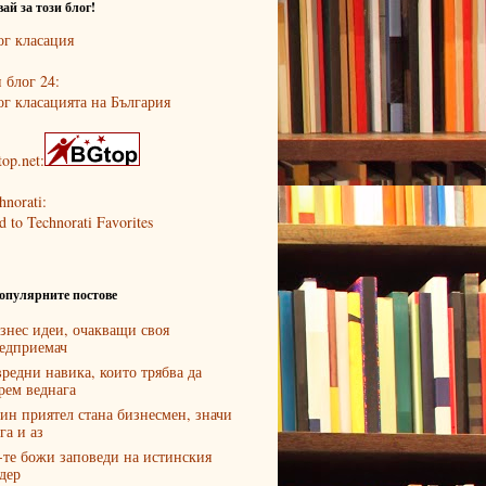
ай за този блог!
 блог 24:
op.net:
hnorati:
опулярните постове
знес идеи, очакващи своя
едприемач
вредни навика, които трябва да
рем веднага
ин приятел стана бизнесмен, значи
га и аз
-те божи заповеди на истинския
дер