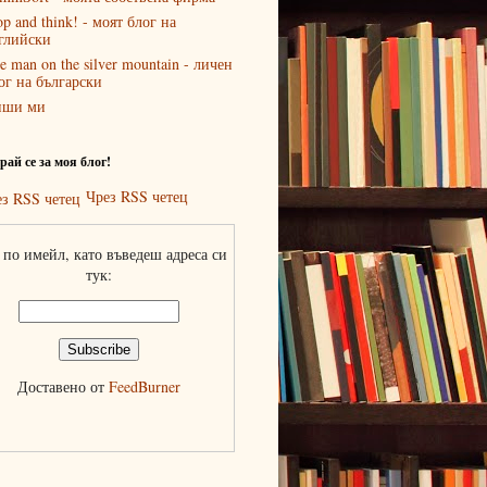
op and think! - моят блог на
глийски
e man on the silver mountain - личен
ог на български
иши ми
ай се за моя блог!
Чрез RSS четец
по имейл, като въведеш адреса си
тук:
Доставено от
FeedBurner