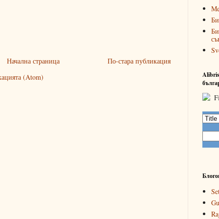
Me
Би
Би
съ
Sv
Начална страница
По-стара публикация
Alibr
кацията (Atom)
бълга
Блого
Se
Gu
Ra