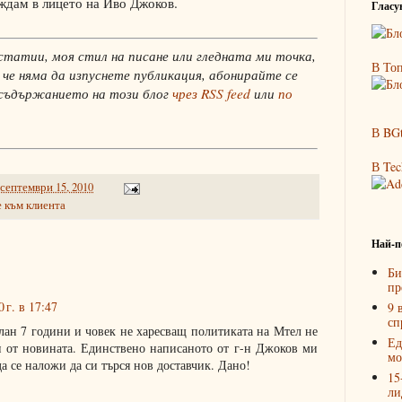
ждам в лицето на Иво Джоков.
Гласув
статии, моя стил на писане или гледната ми точка,
В Топ
 че няма да изпуснете публикация, абонирайте се
 съдържанието на този блог
чрез RSS feed
или
по
В BGt
В Tec
 септември 15, 2010
 към клиента
Най-п
Би
пр
 г. в 17:47
9 
сп
лан 7 години и човек не харесващ политиката на Мтел не
Ед
н от новината. Единствено написаното от г-н Джоков ми
мо
да се наложи да си търся нов доставчик. Дано!
15
ли