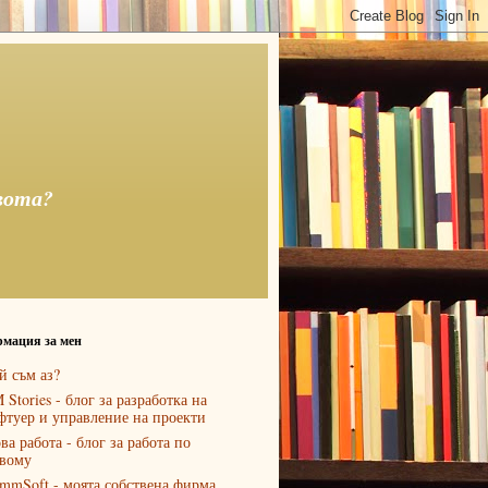
вота?
мация за мен
й съм аз?
 Stories - блог за разработка на
фтуер и управление на проекти
ва работа - блог за работа по
вому
mmSoft - моята собствена фирма