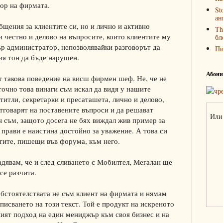
ор на фирмата.
St
ан
бщения за клиентите си, но и лично и активно
Th
и честно и делово на въпросите, които клиентите му
бл
бър администратор, непозволявайки разговорът да
П
ия тон да бъде нарушен.
Абонир
 такова поведение на висш фирмен шеф. Не, че не
 точно това винаги съм искал да видя у нашите
 титли, секретарки и пресаташета, лично и делово,
отговарят на поставените въпроси и да решават
Или 
 съм, защото досега не бях виждал жив пример за
в прави е наистина достойно за уважение. А това си
тите, пишещи във форума, към него.
адявам, че и след сливането с Мобилтел, Мегалан ще
се разчита.
обстоятелствата не съм клиент на фирмата и нямам
писването на този текст. Той е продукт на искреното
ният подход на един мениджър към своя бизнес и на