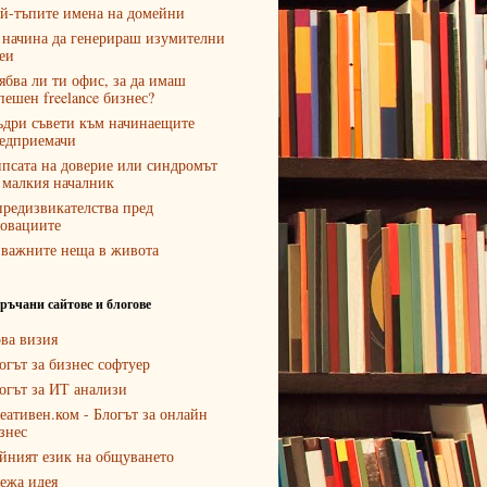
й-тъпите имена на домейни
 начина да генерираш изумителни
еи
ябва ли ти офис, за да имаш
пешен freelance бизнес?
дри съвети към начинаещите
едприемачи
псата на доверие или синдромът
 малкия началник
предизвикателства пред
овациите
 важните неща в живота
ръчани сайтове и блогове
ва визия
огът за бизнес софтуер
огът за ИТ анализи
еативен.ком - Блогът за онлайн
знес
йният език на общуването
ежа идея