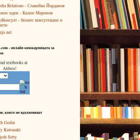
dia Relations - Славейко Йорданов
знес идеи - Калин Маринов
зКонсулт - бизнес консултации и
вети
ejo.net
is.com - онлайн книжарницата за
ри
ве, които ме вдъхновяват
th Godin
y Kawasaki
jesh Setty