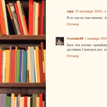
гери
25 октомври 2010 г. в
И аз съм на това мнение. А
Отговор
Svetoslav80
1 ноември 2010 
Баси тия всички провайде
доставчик Спектрум нет, се
Отговор