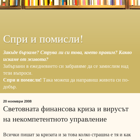
Спри и помисли!
Закъде бързаме? Струва ли си това, което правим? Какво
искаме от живота?
Забързани в ежедневието си забравяме да се замислим над
тези въпроси.
Спри и помисли!
Така можеш да направиш живота си по-
добър.
20 ноември 2008
Световната финансова криза и вирусът
на некомпетентното управление
Всички пишат за кризата и за това колко страшна е тя и как