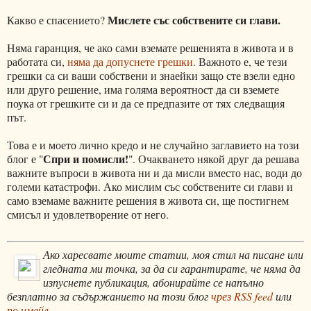
Мислете със собствените си глави.
Какво е спасението?
Няма гаранция, че ако сами вземате решенията в живота и в
работата си,
няма да допуснете грешки
. Важното е, че тези
грешки са си ваши собствени и знаейки защо сте взели едно
или друго решение, има голяма вероятност да си вземете
поука от грешките си и да се предпазите от тях следващия
път.
Това е и моето лично кредо и не случайно заглавието на този
Спри и помисли!
блог е "
". Очакването някой друг да решава
важните въпроси в живота ни и да мисли вместо нас, води до
големи катастрофи. Ако мислим със собствените си глави и
само вземаме важните решения в живота си, ще постигнем
смисъл и удовлетворение от него.
Ако харесвате моите статии, моя стил на писане или
гледната ми точка, за да си гарантирате, че няма да
изпуснете публикация, абонирайте се напълно
безплатно за съдържанието на този блог
чрез RSS feed
или
по имейл
.