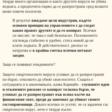
твърде много организации и както другите вируси не убива
веднага, а предпочита първо да се разпространи сред колкото
може повече носители.
виждаме цели индустрии, където
В резултат
основен принцип на управлението е да гледат
какво правят другите и да го копират
. Всички
си мислят, че така е най-безопасно. Положението
изглежда стабилно и удобно, стига никой да не
клати лодката. В действителност, рискът се
в крайна сметка всички потъват
натрупва и
заедно
.
Защо се появяват епидемиите?
Защото смъртоносните вируси успяват да се разпространят
по-бързо, отколкото да убият своя носител. Същата е
глупавите идеи
ситуацията и в икономиката, казва Кармайн -
и откачените рискове се копират толкова бързо, че
успяват да се разпространят във всяко кътче на
финансовия свят, преди да започнат да убиват своите
гостоприемници
. Докато всички се усетят, че са заразени със
смъртоносен вирус, вече е твърде късно.