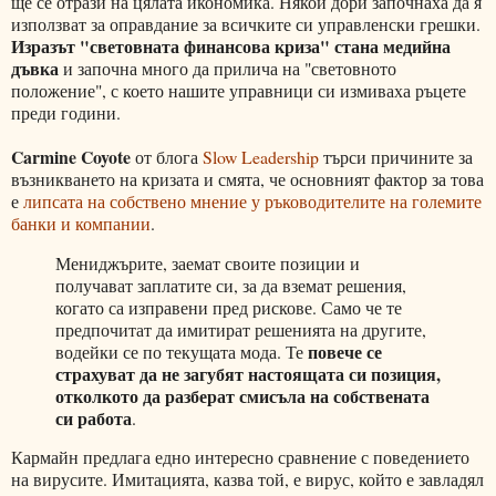
ще се отрази на цялата икономика. Някои дори започнаха да я
използват за оправдание за всичките си управленски грешки.
Изразът "световната финансова криза" стана медийна
дъвка
и започна много да прилича на "световното
положение", с което нашите управници си измиваха ръцете
преди години.
Carmine Coyote
от блога
Slow Leadership
търси причините за
възникването на кризата и смята, че основният фактор за това
е
липсата на собствено мнение у ръководителите на големите
банки и компании
.
Мениджърите, заемат своите позиции и
получават заплатите си, за да вземат решения,
когато са изправени пред рискове. Само че те
предпочитат да имитират решенията на другите,
повече се
водейки се по текущата мода. Те
страхуват да не загубят настоящата си позиция,
отколкото да разберат смисъла на собствената
си работа
.
Кармайн предлага едно интересно сравнение с поведението
на вирусите. Имитацията, казва той, е вирус, който е завладял