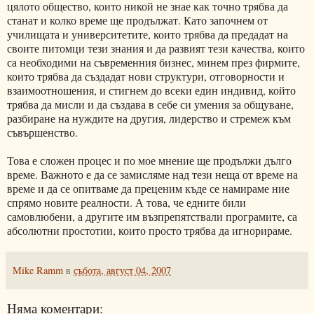
цялото общество, които никой не знае как точно трябва да
станат и колко време ще продължат. Като започнем от
училищата и университетите, които трябва да предадат на
своите питомци тези знания и да развият тези качества, които
са необходими на съвременния бизнес, минем през фирмите,
които трябва да създадат нови структури, отговорности и
взаимоотношения, и стигнем до всеки един индивид, който
трябва да мисли и да създава в себе си умения за общуване,
разбиране на нуждите на другия, лидерство и стремеж към
съвършенство.
Това е сложен процес и по мое мнение ще продължи дълго
време. Важното е да се замисляме над тези неща от време на
време и да се опитваме да преценим къде се намираме ние
спрямо новите реалности. А това, че едните били
самовлюбени, а другите им възпрепятствали програмите, са
абсолютни простотии, които просто трябва да игнорираме.
Mike Ramm
в
събота, август 04, 2007
Няма коментари: