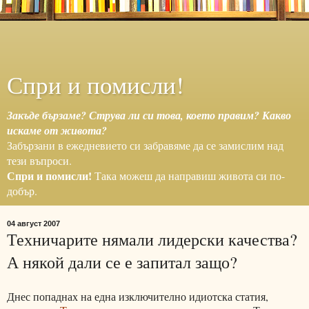
Спри и помисли!
Закъде бързаме? Струва ли си това, което правим? Какво
искаме от живота?
Забързани в ежедневието си забравяме да се замислим над
тези въпроси.
Спри и помисли!
Така можеш да направиш живота си по-
добър.
04 август 2007
Техничарите нямали лидерски качества?
А някой дали се е запитал защо?
Днес попаднах на една изключително идиотска статия,