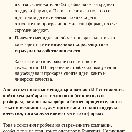
излизат, следователно (2) трябва да се "откраднат"
от други фирми, а (3) това излиза скъпо. Това е
причината да не се наемат такива хора в
относително прогресивно мислещи фирми, но със
скромен бюджет.
Повечето мениджъри, обаче, попадат във втората
не назначават хора, защото се
категория и те
страхуват за собствения си стол
.
За ефективно внедряване на най-новите
технологии, ИТ персоналът трябва да има умения
да убеждава и прокарва своите идеи, както и
лидерски качества.
Ако аз съм някакъв мениджър и назнача ИТ специалист,
който хем разбира от технологии (от които аз не
разбирам), хем познава добре и бизнес-процесите, които
текат в компанията, хем притежава и силни лидерски
качества, тогава аз за какво съм в тази фирма?
Това е основния проблем на съвременните компании,
особено пък на тези, които оперират в България. Наличният