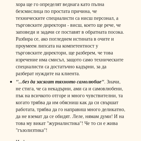
хора ще го определят веднага като пълна
безсмислица по простата причина, че
техническите специалисти са нисш персонал, а
търговските директори - висш, което ще рече, че
заповеди и задачи се поставят в обратната посока.
Разбира се, ако погледнем истината в очите и
проумеем липсата на компетентност у
търговските директори, ще разберем, че това
изречение има смисъл, защото само техническите
специалисти са достатъчно кадърни, за да
разберат нуждите на клиента.
"...без да засягат тяхното самолюбие"
. Значи,
не стига, че са некадърни, ами са и самовлюбени,
пък на всичкото отгоре и много чувствителни, та
когато трябва да им обясниш как да си свършат
работата, трябва да го направиш много деликатно,
да не вземат да се обидят. Леле, нямам думи! И на
това му викат "журналистика"! Че то си е жива
"гъзолизтика"!