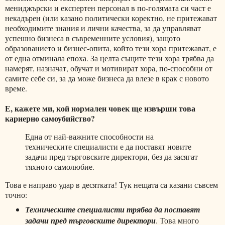
мениджърски и експертен персонал в по-голямата си част е
некадърен (или казано политически коректно, не притежават
необходимите знания и лични качества, за да управляват
успешно бизнеса в съвременните условия), защото
образованието и бизнес-опита, който тези хора притежават, е
от една отминала епоха. За целта същите тези хора трябва да
намерят, назначат, обучат и мотивират хора, по-способни от
самите себе си, за да може бизнеса да влезе в крак с новото
време.
Е, кажете ми, кой нормален човек ще извърши това
кариерно самоубийство?
Една от най-важните способности на
техническите специалисти е да поставят новите
задачи пред търговските директори, без да засягат
тяхното самолюбие.
Това е направо удар в десятката! Тук нещата са казани съвсем
точно:
Техническите специалисти трябва да поставят
задачи пред търговските директори
. Това много