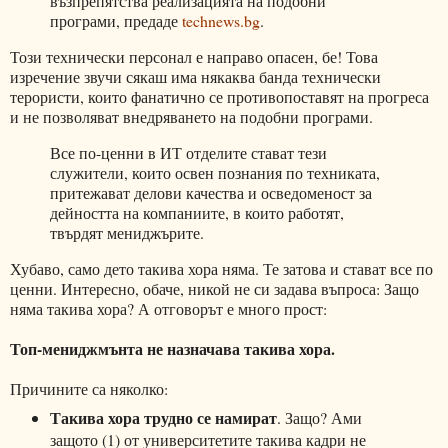
възпрепятства реализацията на подобни
програми, предаде
technews.bg
.
Този технически персонал е направо опасен, бе! Това
изречение звучи сякаш има някаква банда технически
терористи, които фанатично се противопоставят на прогреса
и не позволяват внедряването на подобни програми.
Все по-ценни в ИТ отделите стават тези
служители, които освен познания по техниката,
притежават делови качества и осведоменост за
дейността на компаниите, в които работят,
твърдят мениджърите.
Хубаво, само дето такива хора няма. Те затова и стават все по
ценни. Интересно, обаче, никой не си задава въпроса: Защо
няма такива хора? А отговорът е много прост:
Топ-мениджмънта не назначава такива хора.
Причините са няколко:
Такива хора трудно се намират
. Защо? Ами
защото (1) от университетите такива кадри не