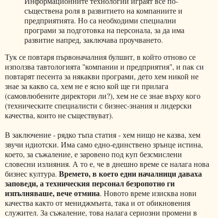
Информационните технологии играят все по-
съществена роля в развитието на компаниите и
предприятията. Но са необходими специални
програми за подготовка на персонала, за да има
развитие напред, заключава проучването.
Тук се повтаря първоначалния булшит, в който отново се
използва тавтологията "компании и предприятия", и пак си
повтарят песента за някакви програми, дето хем никой не
знае за какво са, хем не е ясно кой ще ги прилага
(самовлюбените директори ли?), хем не се знае върху кого
(техническите специалисти с бизнес-знания и лидерски
качества, които не съществуват).
В заключение - рядко тъпа статия - хем нищо не казва, хем
звучи идиотски. Има само едно-единствено зрънце истина,
което, за съжаление, е заровено под куп безсмислени
словесни излияния. А то е, че в днешно време се налага нова
Времето, в което едни началници даваха
бизнес култура.
заповеди, а техническия персонал безропотно ги
изпълняваше, вече отмина
. Новото време изисква нови
качества както от мениджмънта, така и от обикновения
служител. За съжаление, това налага сериозни промени в