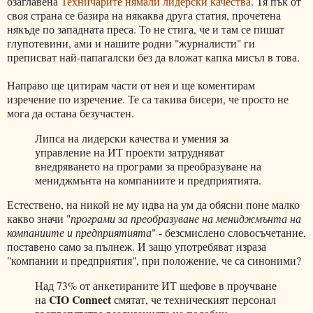
озаглавена
Техничарите нямали лидерски качества
. Тя пък от
своя страна се базира на някаква друга статия, прочетена
някъде по западната преса. То не стига, че и там се пишат
глупотевини, ами и нашите родни "журналисти" ги
преписват най-папагалски без да вложат капка мисъл в това.
Направо ще цитирам части от нея и ще коментирам
изречение по изречение. Те са такива бисери, че просто не
мога да остана безучастен.
Липса на лидерски качества и умения за
управление на ИТ проекти затрудняват
внедряването на програми за преобразуване на
мениджмънта на компаниите и предприятията.
Естествено, на никой не му идва на ум да обясни поне малко
какво значи "
програми за преобразуване на мениджмънта на
компаниите и предприятията
" - безсмислено словосъчетание,
поставено само за пълнеж. И защо употребяват израза
"компании и предприятия", при положение, че са синоними?
Над 73% от анкетираните ИТ шефове в проучване
CIO Connect
на
смятат, че техническият персонал