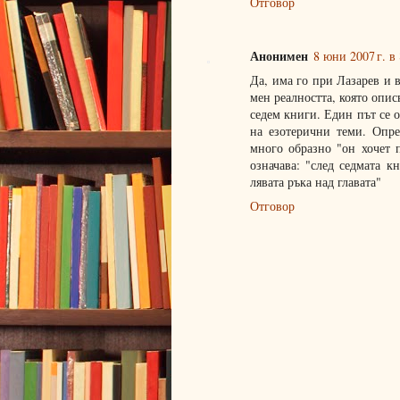
Отговор
Анонимен
8 юни 2007 г. в 
Да, има го при Лазарев и 
мен реалността, която опис
седем книги. Един път се 
на езотерични теми. Опре
много образно "он хочет 
означава: "след седмата к
лявата ръка над главата"
Отговор