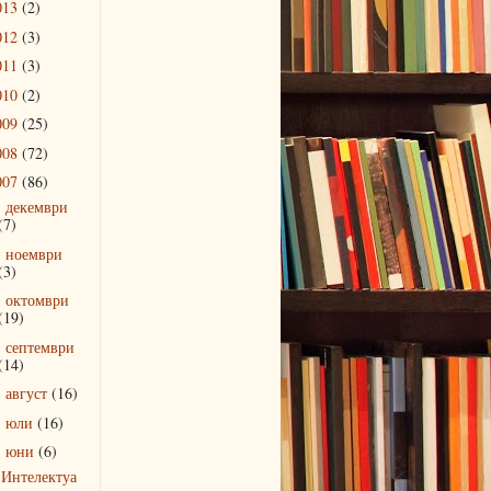
013
(2)
012
(3)
011
(3)
010
(2)
009
(25)
008
(72)
007
(86)
декември
►
(7)
ноември
►
(3)
октомври
►
(19)
септември
►
(14)
август
(16)
►
юли
(16)
►
юни
(6)
▼
Интелектуа