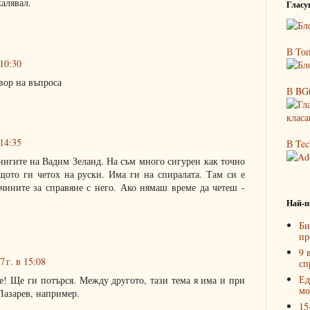
алявал.
Гласув
В Топ
 10:30
вор на въпроса
В BGt
 14:35
В Tec
нигите на Вадим Зеланд. На съм много сигурен как точно
ащото ги четох на руски. Има ги на спиралата. Там си е
чините за справяне с него. Ако нямаш време да четеш -
Най-п
Би
пр
9 
 г. в 15:08
сп
Ед
е! Ще ги потърся. Между другото, тази тема я има и при
мо
Лазарев, например.
15