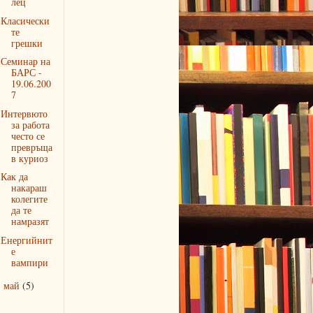
лец
Класически
те
грешки
Семинар на
БАРС -
19.06.200
7
Интервюто
за работа
често се
превръща
в куриоз
Как да
накараш
колегите
да те
намразят
Енергийнит
е
вампири
май
(5)
►