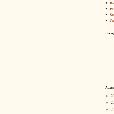
Ra
Pa
St
Са
После
Архив
2
►
2
►
2
►