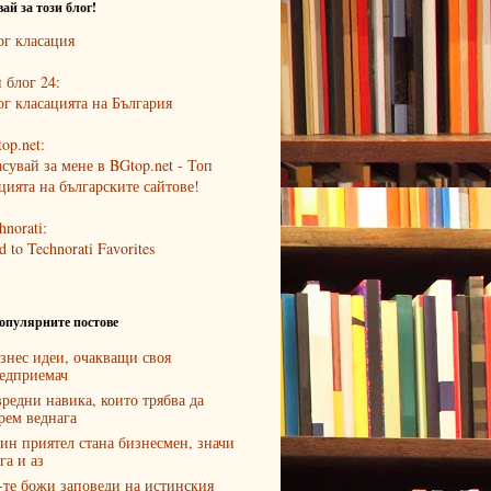
ай за този блог!
 блог 24:
op.net:
hnorati:
опулярните постове
знес идеи, очакващи своя
едприемач
вредни навика, които трябва да
рем веднага
ин приятел стана бизнесмен, значи
га и аз
-те божи заповеди на истинския