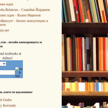
ежа идея
dia Relations - Славейко Йорданов
знес идеи - Калин Маринов
зКонсулт - бизнес консултации и
вети
ejo.net
is.com - онлайн книжарницата за
ри
ве, които ме вдъхновяват
th Godin
y Kawasaki