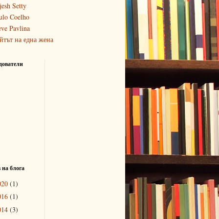
jesh Setty
ulo Coelho
eve Pavlina
йтът на една жена
дователи
 на блога
020
(1)
016
(1)
014
(3)