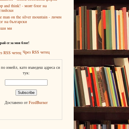
op and think! - моят блог на
глийски
e man on the silver mountain - личен
ог на български
иши ми
ай се за моя блог!
Чрез RSS четец
по имейл, като въведеш адреса си
тук:
Доставено от
FeedBurner