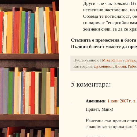
Други - не чак толкова. В
негативно настроение, но 
Обзема те потиснатост, бе
ги наричат "енергийни вам
жизнени сили, за да се хра
Статията е преместена в блог
Пълния й текст можете да про
Публикувано от
Mike Ramm
в
петък,
Категории:
Духовност
,
Лични
,
Работ
5 коментара:
Анонимен
1 юни 2007 г. в
Привет, Майк!
Наистина съм правил опити
е напомнял за приказката "