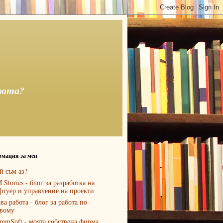
вота?
мация за мен
й съм аз?
 Stories - блог за разработка на
фтуер и управление на проекти
ва работа - блог за работа по
вому
mmSoft - моята собствена фирма