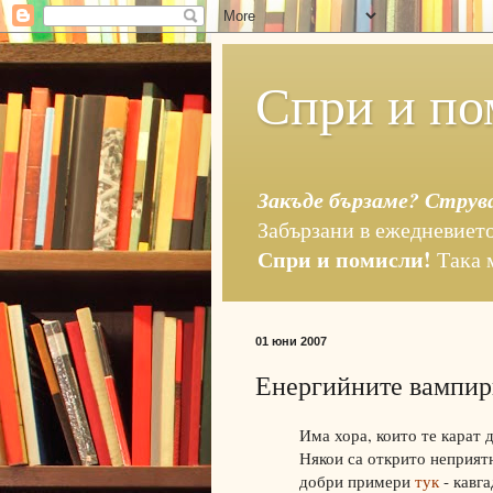
Спри и по
Закъде бързаме? Струв
Забързани в ежедневието
Спри и помисли!
Така 
01 юни 2007
Енергийните вампир
Има хора, които те карат 
Някои са открито неприят
добри примери
тук
- кавг