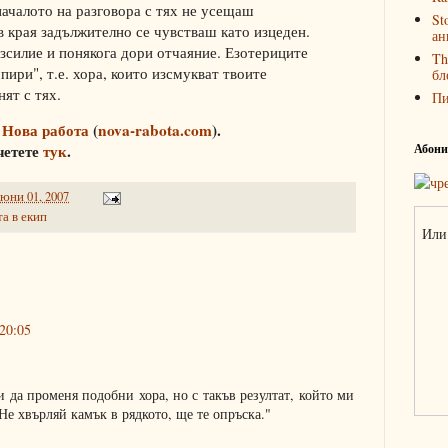
 началото на разговора с тях не усещаш
St
в края задължително се чувстваш като изцеден.
ан
зсилие и понякога дори отчаяние. Езотериците
Th
пири", т.е. хора, които изсмукват твоите
бл
нят с тях.
П
а
Нова работа
(
nova-rabota.com
).
Абонир
четете
тук
.
 юни 01, 2007
а в екип
Или 
 20:05
 да променя подобни хора, но с такъв резултат, който ми
Не хвърляй камък в рядкото, ще те опръска."