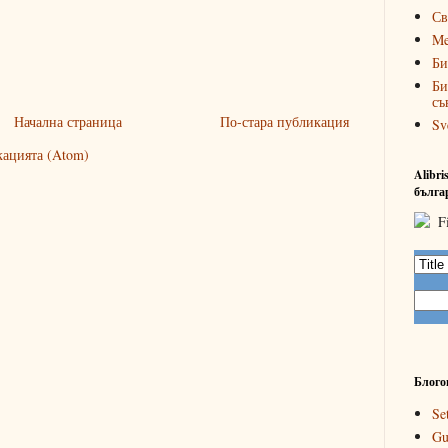
Св
Me
Би
Би
съ
Начална страница
По-стара публикация
Sv
кацията (Atom)
Alibr
бълга
Блого
Se
Gu