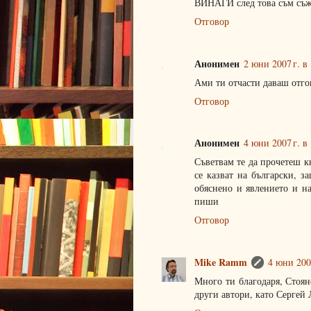
ВИНАГИ след това съм съж
Отговор
Анонимен
2 юни 2007 г. в
Ами ти отчасти даваш отго
Отговор
Анонимен
4 юни 2007 г. в
Съветвам те да прочетеш к
се казват на български, з
обяснено и явлението и на
пиши
Отговор
Mike Ramm
4 юни 2007
Много ти благодаря, Стоян
други автори, като Сергей 