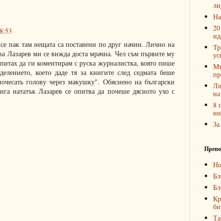
ли
На
20
8:53
ид
все пак там нещата са поставени по друг начин. Лично на
Тр
ва Лазарев ми се вижда доста мрачна. Чел съм първите му
ус
опитах да ги коментирам с руска журналистка, която пише
Мъ
делението, което даде тя за книгите след седмата беше
пр
почесать голову через макушку". Обяснено на български
Ли
нига нататък Лазарев се опитва да почеше дясното ухо с
на
8 
ин
За
Препо
Но
Бл
Бл
Кр
би
Та