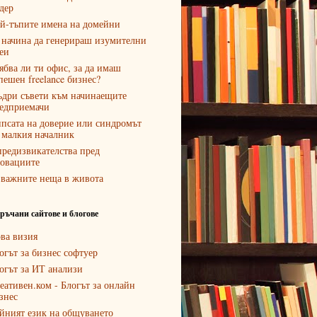
дер
й-тъпите имена на домейни
 начина да генерираш изумителни
еи
ябва ли ти офис, за да имаш
пешен freelance бизнес?
дри съвети към начинаещите
едприемачи
псата на доверие или синдромът
 малкия началник
предизвикателства пред
овациите
 важните неща в живота
ръчани сайтове и блогове
ва визия
огът за бизнес софтуер
огът за ИТ анализи
еативен.ком - Блогът за онлайн
знес
йният език на общуването