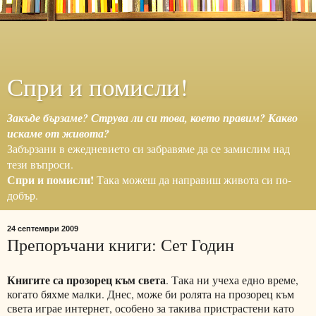
Спри и помисли!
Закъде бързаме? Струва ли си това, което правим? Какво
искаме от живота?
Забързани в ежедневието си забравяме да се замислим над
тези въпроси.
Спри и помисли!
Така можеш да направиш живота си по-
добър.
24 септември 2009
Препоръчани книги: Сет Годин
Книгите са прозорец към света
. Така ни учеха едно време,
когато бяхме малки. Днес, може би ролята на прозорец към
света играе интернет, особено за такива пристрастени като