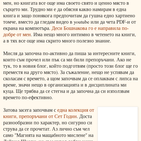
мен, но книгата все още има своето свято и ценно място в
сърцето ми. Трудно ми е да обясня какво намирам в една
книга и защо понякога предпочитам да гушна едно хартиено
томче, вместо да гледам видео в youtube или да чета PDF-и от
екрана на компютъра.
Деси Бошнакова го е направила по-
добре от мен
. Има нещо много интимно в четенето на книги,
а в тях все още има скрито много полезно знание.
Мисля да започна по-активно да пиша за интересните книги,
които съм прочел или пък са ми били препоръчани. Ако не
тук, то в новия блог, който подготвям (просто този блог ще го
преместя на друго място). За съжаление, нещо не успявам да
сколасам с времето, а щом започвам да се оплаквам с липса на
време, значи нещо в организацията и в дисциплината ми
куца. Ще трябва да се стегна и да започна да си използвам
времето по-ефективно.
Затова засега започвам с
една колекция от
книги, препоръчани от Сет Годин
. Доста
разнообразни по характер, но сигурно си
струва да се прочетат. Аз лично съм чел
само "Магията на мащабното мислене" на