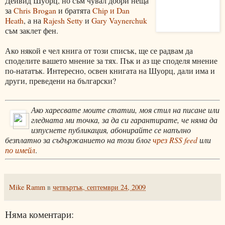
Дейвид Шуорц, но съм чувал добри неща
за
Chris Brogan
и братята
Chip и Dan
Heath
, а на
Rajesh Setty
и
Gary Vaynerchuk
съм заклет фен.
Ако някой е чел книга от този списък, ще се радвам да
споделите вашето мнение за тях. Пък и аз ще споделя мнение
по-нататък. Интересно, освен книгата на Шуорц, дали има и
други, преведени на български?
Ако харесвате моите статии, моя стил на писане или
гледната ми точка, за да си гарантирате, че няма да
изпуснете публикация, абонирайте се напълно
безплатно за съдържанието на този блог
чрез RSS feed
или
по имейл
.
Mike Ramm
в
четвъртък, септември 24, 2009
Няма коментари: