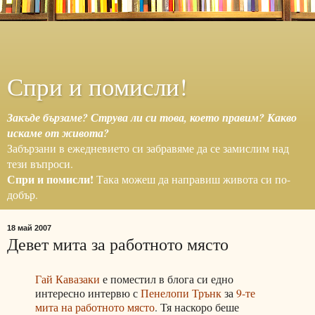
Спри и помисли!
Закъде бързаме? Струва ли си това, което правим? Какво
искаме от живота?
Забързани в ежедневието си забравяме да се замислим над
тези въпроси.
Спри и помисли!
Така можеш да направиш живота си по-
добър.
18 май 2007
Девет мита за работното място
Гай Кавазаки
е поместил в блога си едно
интересно интервю с
Пенелопи Трънк
за
9-те
мита на работното място
. Тя наскоро беше