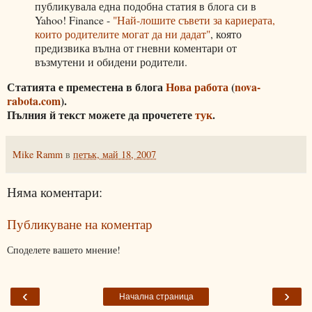
публикувала една подобна статия в блога си в
Yahoo! Finance -
"Най-лошите съвети за кариерата,
които родителите могат да ни дадат"
, която
предизвика вълна от гневни коментари от
възмутени и обидени родители.
Статията е преместена в блога
Нова работа
(
nova-
rabota.com
).
Пълния й текст можете да прочетете
тук
.
Mike Ramm
в
петък, май 18, 2007
Няма коментари:
Публикуване на коментар
Споделете вашето мнение!
‹
›
Начална страница